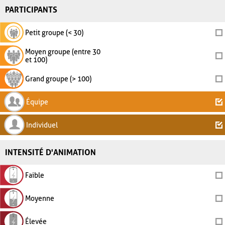
PARTICIPANTS
Petit groupe (< 30)
Moyen groupe (entre 30
et 100)
Grand groupe (> 100)
Équipe
Individuel
INTENSITÉ D'ANIMATION
Faible
Moyenne
Élevée