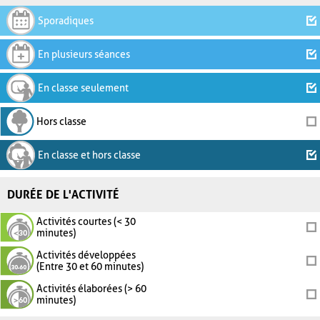
Sporadiques
En plusieurs séances
En classe seulement
Hors classe
En classe et hors classe
DURÉE DE L'ACTIVITÉ
Activités courtes (< 30
minutes)
Activités développées
(Entre 30 et 60 minutes)
Activités élaborées (> 60
minutes)