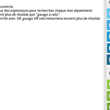
 correcte.
our des expressions pour rechercher chaque mot séparément.
nt plus de résultat que
"garage à vélo"
.
herche avec
OR
.
garage OR vélo
retournera souvent plus de résultat