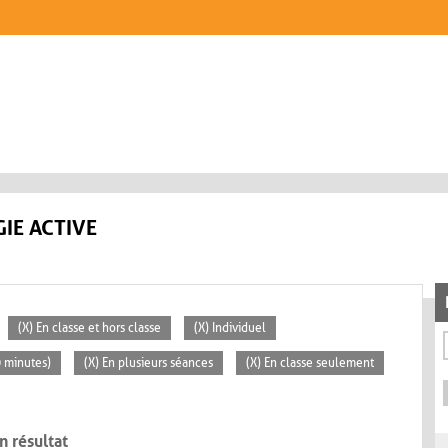
IE ACTIVE
(X) En classe et hors classe
(X) Individuel
0 minutes)
(X) En plusieurs séances
(X) En classe seulement
n résultat