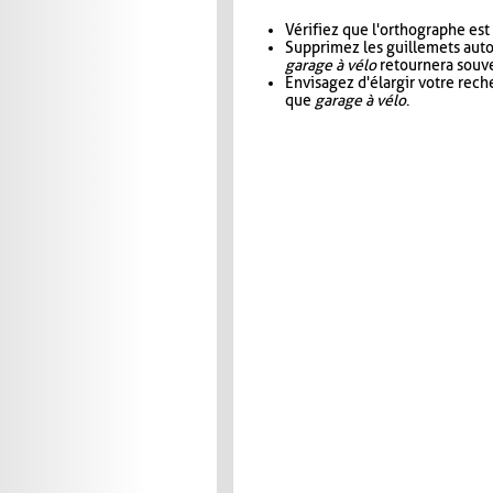
Vérifiez que l'orthographe est
Supprimez les guillemets aut
garage à vélo
retournera souve
Envisagez d'élargir votre rec
que
garage à vélo
.