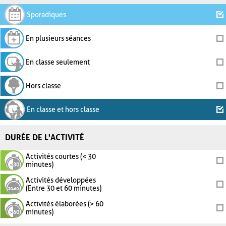
Sporadiques
En plusieurs séances
En classe seulement
Hors classe
En classe et hors classe
DURÉE DE L'ACTIVITÉ
Activités courtes (< 30
minutes)
Activités développées
(Entre 30 et 60 minutes)
Activités élaborées (> 60
minutes)