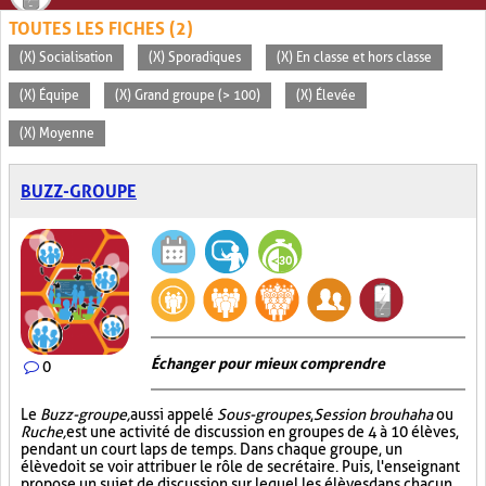
TOUTES LES FICHES (2)
(X) Socialisation
(X) Sporadiques
(X) En classe et hors classe
(X) Équipe
(X) Grand groupe (> 100)
(X) Élevée
(X) Moyenne
BUZZ-GROUPE
Échanger pour mieux comprendre
0
Le
Buzz-groupe,
aussi appelé
Sous-groupes
,
Session brouhaha
ou
Ruche,
est une activité de discussion en groupes de 4 à 10 élèves,
pendant un court laps de temps. Dans chaque groupe, un
élève doit se voir attribuer le rôle de secrétaire. Puis, l'enseignant
propose un sujet de discussion sur lequel les élèves dans chacun