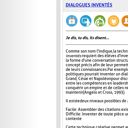
DIALOGUES INVENTÉS
Je dis, tu dis, ils disent...
Comme son nom l'indique, la tech
inventés
requiert des élèves d'inv
la forme d'une conversation struct
concept précis afin de leur permett
de leurs connaissances. Par exempl
politiques pourrait inventer un di
Grand, César et Napoléon pour disc
entre les compétences en leadersh
conquérir un empire et de celles n
maintenir (Angelo et Cross, 1993).
Il existe deux niveaux possibles de
Facile : Assembler des citations ex
Difficile : Inventer de toute pièce
contexte
Cette technique créative permet a