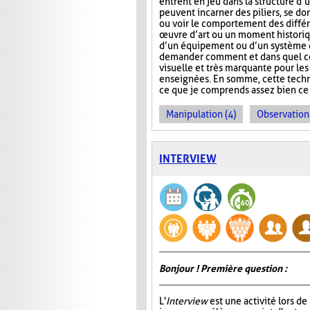
entrent en jeu dans la structure d’u
peuvent incarner des piliers, se do
ou voir le comportement des différ
œuvre d’art ou un moment historiqu
d’un équipement ou d’un système q
demander comment et dans quel cont
visuelle et très marquante pour le
enseignées. En somme, cette techni
ce que je comprends assez bien ce c
Manipulation (4)
Observations
INTERVIEW
Bonjour ! Première question :
L'
Interview
est une activité lors de