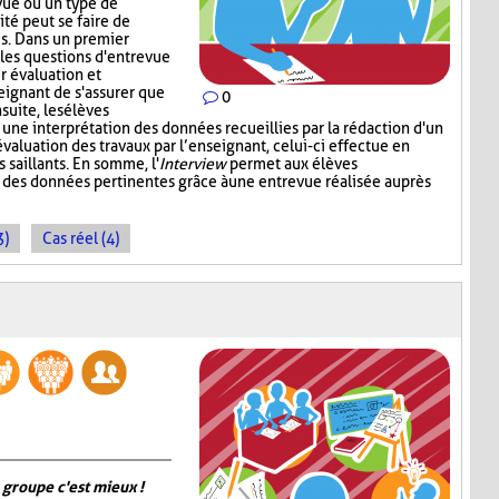
vue ou un type de
ité peut se faire de
s. Dans un premier
 les questions d'entrevue
r évaluation et
eignant de s'assurer que
0
suite, les élèves
 une interprétation des données recueillies par la rédaction d'un
valuation des travaux par l’enseignant, celui-ci effectue en
s saillants. En somme, l'
Interview
permet aux élèves
t des données pertinentes grâce à une entrevue réalisée auprès
3)
Cas réel (4)
 groupe c'est mieux !