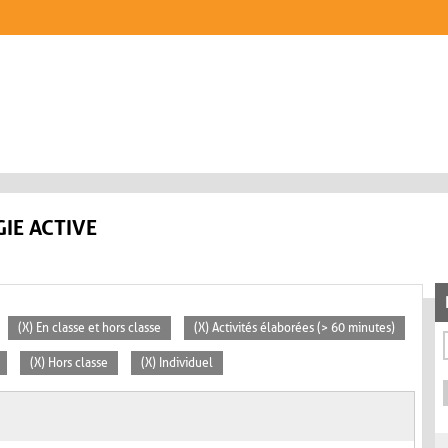
IE ACTIVE
(X) En classe et hors classe
(X) Activités élaborées (> 60 minutes)
(X) Hors classe
(X) Individuel