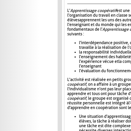
L'
Apprentissage coopératif
est une
l'organisation du travail en classe s
élèves apprennent les uns des autre
l'enseignant et du monde qui les e
fondamentaux de l'
Apprentissage 
suivants :
l'interdépendance positive, 
travaille à la réalisation de
la responsabilité individuel
l'enseignement des habiletés 
l'expérience vécue et la com
l'enseignant
l'évaluation du fonctionneme
L'activité est réalisée en petits gr
coopératif
, on a affaire à un group
l'individualisme n'ont pas leur plac
apprendre et tous ont pour tâche d'
coopératif
, le groupe est organisé 
réussite personnelle est intégré à l'
d'apprendre en coopération sont le
Une situation d'apprentissag
élèves, la tâche à réaliser do
une tâche est dite complexe
nécessite diverses interactio