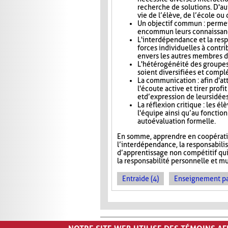
recherche de solutions. D'aut
vie de l’élève, de l’école o
Un objectif commun : permet
en commun leurs connaissance
L'interdépendance et la res
forces individuelles à contri
envers les autres membres d
L'hétérogénéité des groupes 
soient diversifiées et compl
La communication : afin d'at
l'écoute active et tirer pro
et d’expression de leurs idée
La réflexion critique : les é
l'équipe ainsi qu’au foncti
autoévaluation formelle.
En somme, apprendre en coopération
l’interdépendance, la responsabili
d’apprentissage non compétitif qui v
la responsabilité personnelle et mu
Entraide (4)
Enseignement par 