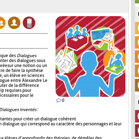
nique des
Dialogues
enter des dialogues sous
urée sur une notion ou un
re de faire la synthèse
e, un élève en sciences
alogue entre Alexandre Le
uter de la différence
ip requises pour
écessaires pour le
0
Dialogues inventés
:
istantes pour créer un dialogue cohérent
 un dialogue qui correspond au caractère des personnages et leur
ux élèves d’approfondir des théories, de démêler des