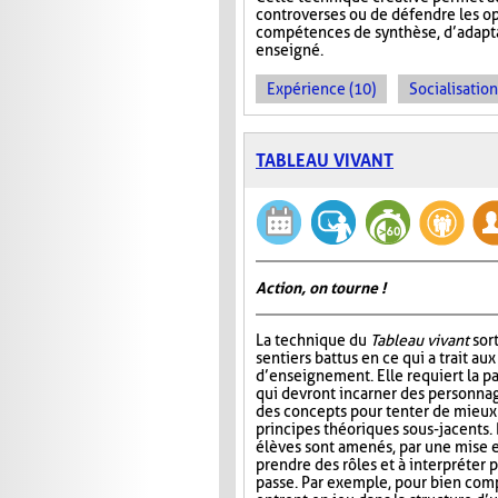
controverses ou de défendre les op
compétences de synthèse, d’adaptat
enseigné.
Expérience (10)
Socialisation
TABLEAU VIVANT
Action, on tourne !
La technique du
Tableau vivant
sor
sentiers battus en ce qui a trait a
d’enseignement. Elle requiert la pa
qui devront incarner des personn
des concepts pour tenter de mieu
principes théoriques sous-jacents. D
élèves sont amenés, par une mise e
prendre des rôles et à interpréter
passe. Par exemple, pour bien comp