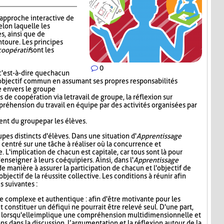
 approche interactive de
elon laquelle les
s, ainsi que de
ntoure. Les principes
coopératif
sont les
0
c'est-à-dire que chacun
 l'objectif commun en assumant ses propres responsabilités
le envers le groupe
de coopération via le travail de groupe, la réflexion sur
préhension du travail en équipe par des activités organisées par
nt du groupe par les élèves.
oupes distincts d'élèves. Dans une situation d'
Apprentissage
e centré sur une tâche à réaliser où la concurrence et
e. L'implication de chacun est capitale, car tous sont là pour
enseigner à leurs coéquipiers. Ainsi, dans l'
Apprentissage
de manière à assurer la participation de chacun et l'objectif de
objectif de la réussite collective. Les conditions à réunir afin
s suivantes :
e complexe et authentique : afin d'être motivante pour les
it constituer un défi qui ne pourrait être relevé seul. D'une part,
 lorsqu'elle implique une compréhension multidimensionnelle et
ns dans la discussion, l’argumentation et la réflexion autour de la