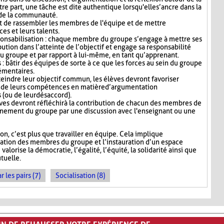
re part, une tâche est dite authentique lorsqu'elle s’ancre dans la
u de la communauté.
 de rassembler les membres de l'équipe et de mettre
s et leurs talents.
ponsabilisation : chaque membre du groupe s’engage à mettre ses
bution dans l’atteinte de l’objectif et engage sa responsabilité
u groupe et par rapport à lui-même, en tant qu’apprenant.
: bâtir des équipes de sorte à ce que les forces au sein du groupe
émentaires.
teindre leur objectif commun, les élèves devront favoriser
fit de leurs compétences en matière d’argumentation
s (ou de leur désaccord).
lèves devront réfléchir à la contribution de chacun des membres de
onnement du groupe par une discussion avec l'enseignant ou une
, c’est plus que travailler en équipe. Cela implique
sation des membres du groupe et l’instauration d’un espace
alorise la démocratie, l’égalité, l’équité, la solidarité ainsi que
tuelle.
les pairs (7)
Socialisation (8)