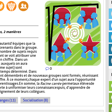
s, 2 manières
autant d’équipes que la
prenants dans le groupe.
 nombre de sujets requis
nt se voit attribuer une
un chiffre. Dans un
 auxquels on aura
me sujet) sont
0
n temps déterminé. Dans
ont démembrés et de nouveaux groupes sont formés, réunissant
ffre. À ce moment, chaque expert d'un sujet aura l'opportunité
prentissages. En somme, la
Racine carrée
permet aux élèves de
rte à uniformiser leurs connaissances puis, d’apprendre de
seignement de leurs collègues.
anges (13)
Socialisation (8)