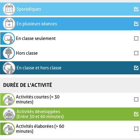
Sporadiques
En plusieurs séances
En classe seulement
Hors classe
En classe et hors classe
DURÉE DE L'ACTIVITÉ
Activités courtes (< 30
minutes)
Activités développées
(Entre 30 et 60 minutes)
Activités élaborées (> 60
minutes)