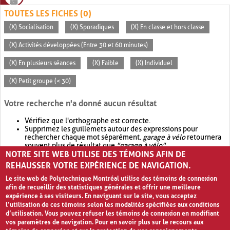
TOUTES LES FICHES (0)
(X) Socialisation
(X) Sporadiques
(X) En classe et hors classe
(X) Activités développées (Entre 30 et 60 minutes)
(X) En plusieurs séances
(X) Faible
(X) Individuel
(X) Petit groupe (< 30)
Votre recherche n'a donné aucun résultat
Vérifiez que l'orthographe est correcte.
Supprimez les guillemets autour des expressions pour
rechercher chaque mot séparément.
garage à vélo
retournera
souvent plus de résultat que
"garage à vélo"
.
NOTRE SITE WEB UTILISE DES TÉMOINS AFIN DE
Envisagez d'élargir votre recherche avec
OR
.
garage OR vélo
retournera souvent plus de résultat que
garage à vélo
.
REHAUSSER VOTRE EXPÉRIENCE DE NAVIGATION.
Le site web de Polytechnique Montréal utilise des témoins de connexion
afin de recueillir des statistiques générales et offrir une meilleure
expérience à ses visiteurs. En naviguant sur le site, vous acceptez
l’utilisation de ces témoins selon les modalités spécifiées aux conditions
d’utilisation. Vous pouvez refuser les témoins de connexion en modifiant
vos paramètres de navigation. Pour en savoir plus sur le recours aux