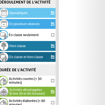
DÉROULEMENT DE L'ACTIVITÉ
Sporadiques
En plusieurs séances
En classe seulement
Hors classe
En classe et hors classe
DURÉE DE L'ACTIVITÉ
Activités courtes (< 30
minutes)
Activités développées
(Entre 30 et 60 minutes)
Activités élaborées (> 60
minutes)