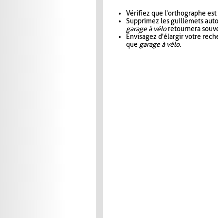
Vérifiez que l'orthographe est
Supprimez les guillemets aut
garage à vélo
retournera souve
Envisagez d'élargir votre rec
que
garage à vélo
.