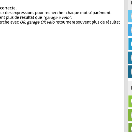
 correcte.
our des expressions pour rechercher chaque mot séparément.
nt plus de résultat que
"garage à vélo"
.
herche avec
OR
.
garage OR vélo
retournera souvent plus de résultat