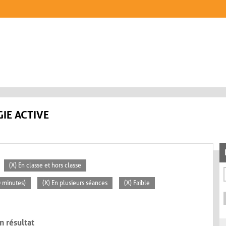
IE ACTIVE
(X) En classe et hors classe
0 minutes)
(X) En plusieurs séances
(X) Faible
n résultat