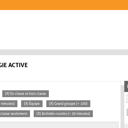
IE ACTIVE
(X) En classe et hors classe
0 minutes)
(X) Équipe
(X) Grand groupe (> 100)
n classe seulement
(X) Activités courtes (< 30 minutes)