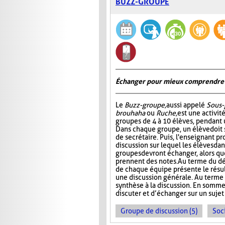
BUZZ-GROUPE
Échanger pour mieux comprendre
Le
Buzz-groupe,
aussi appelé
Sous-
brouhaha
ou
Ruche,
est une activit
groupes de 4 à 10 élèves, pendant 
Dans chaque groupe, un élève doit s
de secrétaire. Puis, l'enseignant p
discussion sur lequel les élèves da
groupes devront échanger, alors que
prennent des notes. Au terme du dé
de chaque équipe présente le résult
une discussion générale. Au terme de
synthèse à la discussion. En somme
discuter et d’échanger sur un sujet
Groupe de discussion (5)
Soci