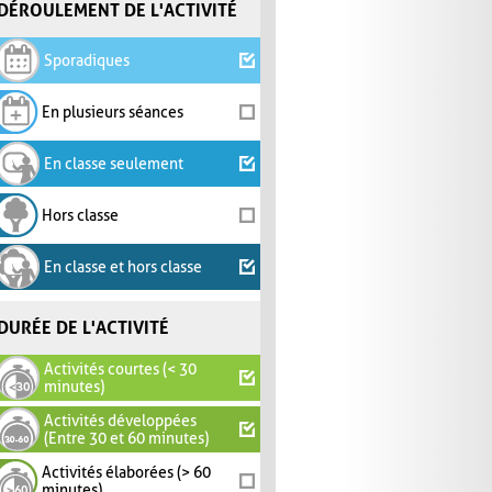
DÉROULEMENT DE L'ACTIVITÉ
Sporadiques
En plusieurs séances
En classe seulement
Hors classe
En classe et hors classe
DURÉE DE L'ACTIVITÉ
Activités courtes (< 30
minutes)
Activités développées
(Entre 30 et 60 minutes)
Activités élaborées (> 60
minutes)