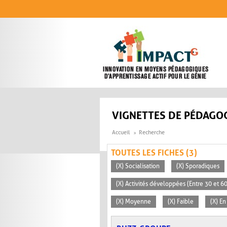
Aller au contenu principal
VIGNETTES DE PÉDAGOG
Accueil
Recherche
TOUTES LES FICHES (3)
(X) Socialisation
(X) Sporadiques
(X) Activités développées (Entre 30 et 6
(X) Moyenne
(X) Faible
(X) E