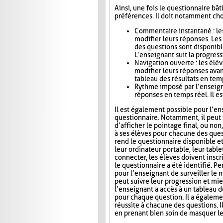
Ainsi, une fois le questionnaire bât
préférences. Il doit notamment choi
Commentaire instantané : le
modifier leurs réponses. Le
des questions sont disponibl
L’enseignant suit la progress
Navigation ouverte : les élè
modifier leurs réponses avan
tableau des résultats en tem
Rythme imposé par l’enseigna
réponses en temps réel. Il es
Il est également possible pour l’en
questionnaire. Notamment, il peut i
d’afficher le pointage final, ou no
à ses élèves pour chacune des ques
rend le questionnaire disponible e
leur ordinateur portable, leur tab
connecter, les élèves doivent inscri
le questionnaire a été identifié. Pe
pour l’enseignant de surveiller le n
peut suivre leur progression et mie
l’enseignant a accès à un tableau 
pour chaque question. Il a égaleme
réussite à chacune des questions. I
en prenant bien soin de masquer le