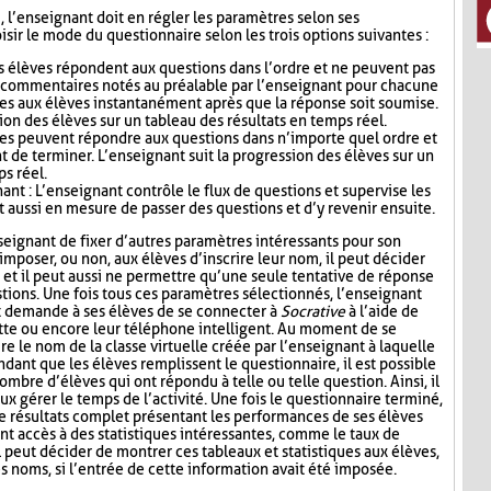
i, l’enseignant doit en régler les paramètres selon ses
sir le mode du questionnaire selon les trois options suivantes :
s élèves répondent aux questions dans l’ordre et ne peuvent pas
s commentaires notés au préalable par l’enseignant pour chacune
es aux élèves instantanément après que la réponse soit soumise.
ion des élèves sur un tableau des résultats en temps réel.
ves peuvent répondre aux questions dans n’importe quel ordre et
t de terminer. L’enseignant suit la progression des élèves sur un
ps réel.
nt : L’enseignant contrôle le flux de questions et supervise les
t aussi en mesure de passer des questions et d’y revenir ensuite.
seignant de fixer d’autres paramètres intéressants pour son
mposer, ou non, aux élèves d’inscrire leur nom, il peut décider
n, et il peut aussi ne permettre qu’une seule tentative de réponse
tions. Une fois tous ces paramètres sélectionnés, l’enseignant
t demande à ses élèves de se connecter à
Socrative
à l’aide de
lette ou encore leur téléphone intelligent. Au moment de se
re le nom de la classe virtuelle créée par l’enseignant à laquelle
ndant que les élèves remplissent le questionnaire, il est possible
ombre d’élèves qui ont répondu à telle ou telle question. Ainsi, il
ux gérer le temps de l’activité. Une fois le questionnaire terminé,
de résultats complet présentant les performances de ses élèves
nt accès à des statistiques intéressantes, comme le taux de
l peut décider de montrer ces tableaux et statistiques aux élèves,
s noms, si l’entrée de cette information avait été imposée.