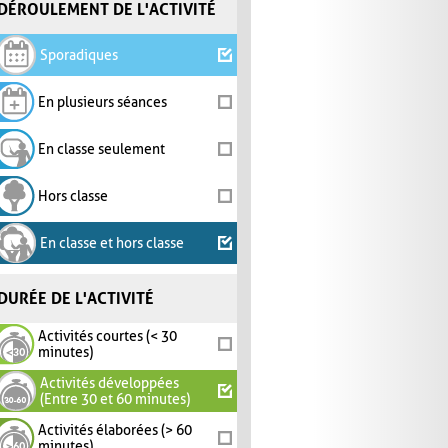
DÉROULEMENT DE L'ACTIVITÉ
Sporadiques
En plusieurs séances
En classe seulement
Hors classe
En classe et hors classe
DURÉE DE L'ACTIVITÉ
Activités courtes (< 30
minutes)
Activités développées
(Entre 30 et 60 minutes)
Activités élaborées (> 60
minutes)