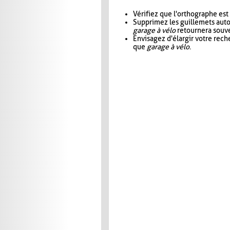
Vérifiez que l'orthographe est
Supprimez les guillemets aut
garage à vélo
retournera souve
Envisagez d'élargir votre rec
que
garage à vélo
.