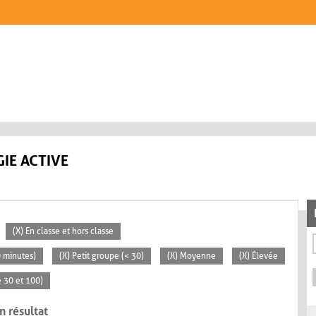
IE ACTIVE
(X) En classe et hors classe
0 minutes)
(X) Petit groupe (< 30)
(X) Moyenne
(X) Élevée
 30 et 100)
n résultat