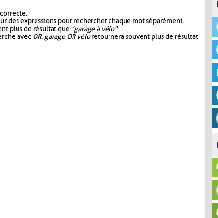
 correcte.
our des expressions pour rechercher chaque mot séparément.
nt plus de résultat que
"garage à vélo"
.
herche avec
OR
.
garage OR vélo
retournera souvent plus de résultat