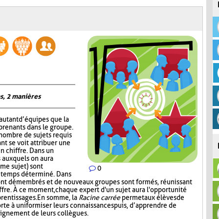
s, 2 manières
autant d’équipes que la
prenants dans le groupe.
 nombre de sujets requis
nt se voit attribuer une
un chiffre. Dans un
 auxquels on aura
me sujet) sont
0
n temps déterminé. Dans
ont démembrés et de nouveaux groupes sont formés, réunissant
ffre. À ce moment, chaque expert d'un sujet aura l'opportunité
prentissages. En somme, la
Racine carrée
permet aux élèves de
rte à uniformiser leurs connaissances puis, d’apprendre de
seignement de leurs collègues.