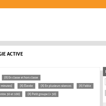
IE ACTIVE
(X) En classe et hors classe
0 minutes)
(X) Élevée
(X) En plusieurs séances
(X) Faible
ntre 30 et 100)
(X) Petit groupe (< 30)