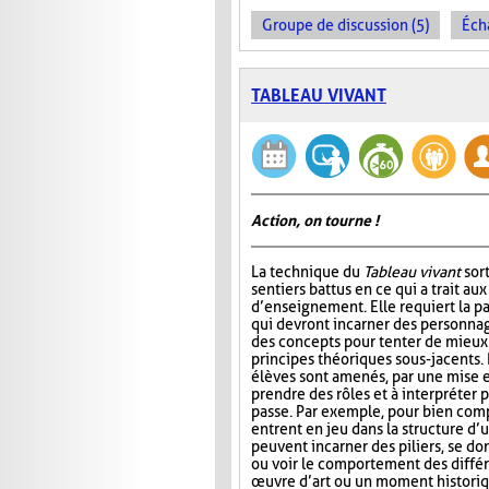
Groupe de discussion (5)
Éch
TABLEAU VIVANT
Action, on tourne !
La technique du
Tableau vivant
sor
sentiers battus en ce qui a trait a
d’enseignement. Elle requiert la pa
qui devront incarner des personn
des concepts pour tenter de mieu
principes théoriques sous-jacents. D
élèves sont amenés, par une mise e
prendre des rôles et à interpréter
passe. Par exemple, pour bien comp
entrent en jeu dans la structure d’u
peuvent incarner des piliers, se do
ou voir le comportement des différ
œuvre d’art ou un moment historiqu