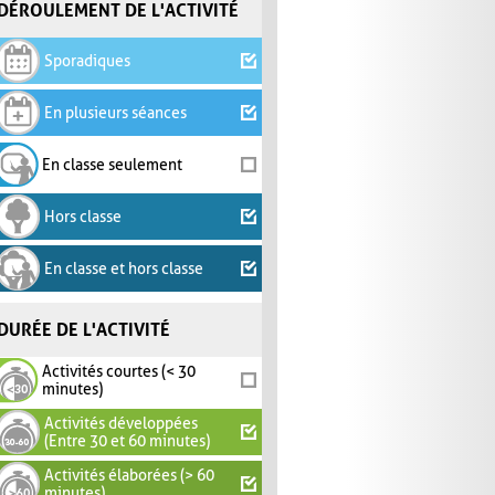
DÉROULEMENT DE L'ACTIVITÉ
Sporadiques
En plusieurs séances
En classe seulement
Hors classe
En classe et hors classe
DURÉE DE L'ACTIVITÉ
Activités courtes (< 30
minutes)
Activités développées
(Entre 30 et 60 minutes)
Activités élaborées (> 60
minutes)