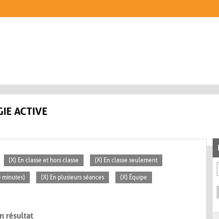
IE ACTIVE
(X) En classe et hors classe
(X) En classe seulement
0 minutes)
(X) En plusieurs séances
(X) Équipe
n résultat