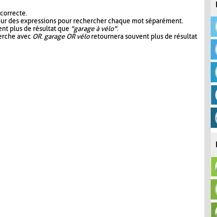
 correcte.
our des expressions pour rechercher chaque mot séparément.
nt plus de résultat que
"garage à vélo"
.
herche avec
OR
.
garage OR vélo
retournera souvent plus de résultat