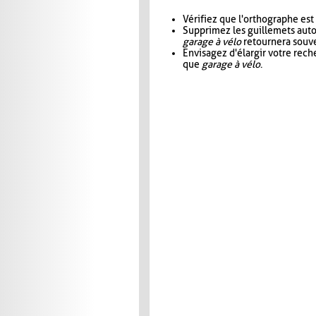
Vérifiez que l'orthographe est
Supprimez les guillemets aut
garage à vélo
retournera souve
Envisagez d'élargir votre rec
que
garage à vélo
.