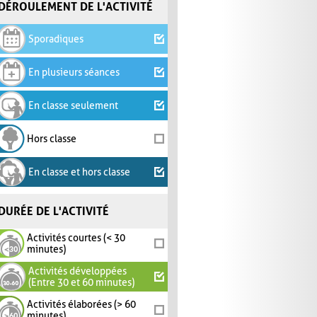
DÉROULEMENT DE L'ACTIVITÉ
Sporadiques
En plusieurs séances
En classe seulement
Hors classe
En classe et hors classe
DURÉE DE L'ACTIVITÉ
Activités courtes (< 30
minutes)
Activités développées
(Entre 30 et 60 minutes)
Activités élaborées (> 60
minutes)