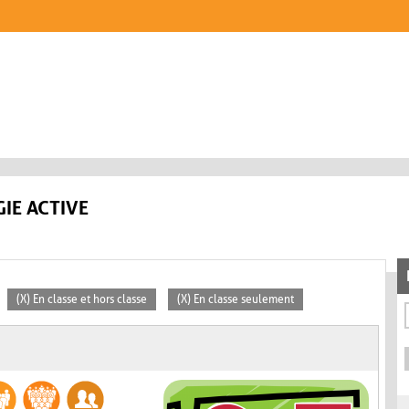
IE ACTIVE
(X) En classe et hors classe
(X) En classe seulement