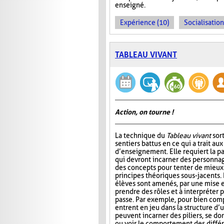
enseigné.
Expérience (10)
Socialisation
TABLEAU VIVANT
Action, on tourne !
La technique du
Tableau vivant
sor
sentiers battus en ce qui a trait a
d’enseignement. Elle requiert la pa
qui devront incarner des personn
des concepts pour tenter de mieu
principes théoriques sous-jacents. D
élèves sont amenés, par une mise e
prendre des rôles et à interpréter
passe. Par exemple, pour bien comp
entrent en jeu dans la structure d’u
peuvent incarner des piliers, se do
ou voir le comportement des différ