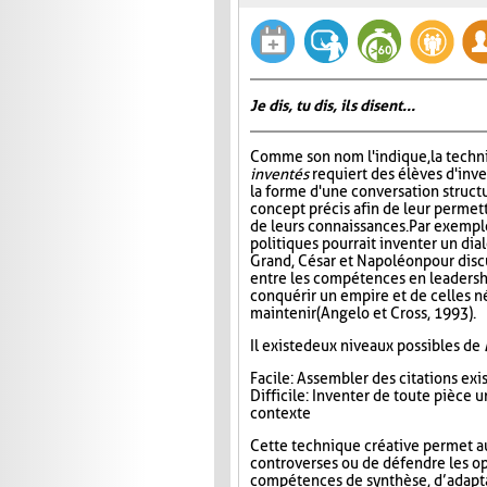
Je dis, tu dis, ils disent...
Comme son nom l'indique, la tech
inventés
requiert des élèves d'inv
la forme d'une conversation struct
concept précis afin de leur permett
de leurs connaissances. Par exempl
politiques pourrait inventer un di
Grand, César et Napoléon pour disc
entre les compétences en leadersh
conquérir un empire et de celles n
maintenir (Angelo et Cross, 1993).
Il existe deux niveaux possibles de
Facile : Assembler des citations ex
Difficile : Inventer de toute pièce
contexte
Cette technique créative permet a
controverses ou de défendre les op
compétences de synthèse, d’adaptat