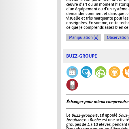
œuvre d’art ou un moment historiqu
d’un équipement ou d’un système q
demander comment et dans quel cont
visuelle et très marquante pour le
enseignées. En somme, cette techni
ce que je comprends assez bien ce c
Manipulation (4)
Observations
BUZZ-GROUPE
Échanger pour mieux comprendre
Le
Buzz-groupe,
aussi appelé
Sous-
brouhaha
ou
Ruche,
est une activit
groupes de 4 à 10 élèves, pendant 