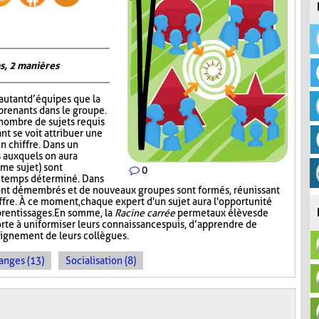
s, 2 manières
autant d’équipes que la
prenants dans le groupe.
 nombre de sujets requis
nt se voit attribuer une
un chiffre. Dans un
 auxquels on aura
me sujet) sont
0
n temps déterminé. Dans
ont démembrés et de nouveaux groupes sont formés, réunissant
ffre. À ce moment, chaque expert d'un sujet aura l'opportunité
prentissages. En somme, la
Racine carrée
permet aux élèves de
rte à uniformiser leurs connaissances puis, d’apprendre de
seignement de leurs collègues.
anges (13)
Socialisation (8)