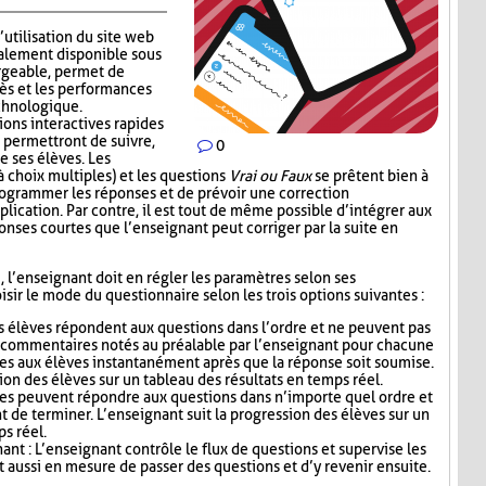
’utilisation du site web
alement disponible sous
rgeable, permet de
ès et les performances
echnologique.
ions interactives rapides
 permettront de suivre,
0
e ses élèves. Les
 choix multiples) et les questions
Vrai ou Faux
se prêtent bien à
 programmer les réponses et de prévoir une correction
lication. Par contre, il est tout de même possible d’intégrer aux
nses courtes que l’enseignant peut corriger par la suite en
i, l’enseignant doit en régler les paramètres selon ses
sir le mode du questionnaire selon les trois options suivantes :
s élèves répondent aux questions dans l’ordre et ne peuvent pas
s commentaires notés au préalable par l’enseignant pour chacune
es aux élèves instantanément après que la réponse soit soumise.
ion des élèves sur un tableau des résultats en temps réel.
ves peuvent répondre aux questions dans n’importe quel ordre et
t de terminer. L’enseignant suit la progression des élèves sur un
ps réel.
nt : L’enseignant contrôle le flux de questions et supervise les
t aussi en mesure de passer des questions et d’y revenir ensuite.