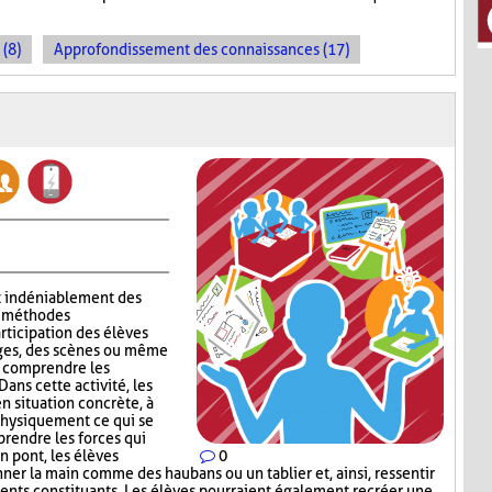
 (8)
Approfondissement des connaissances (17)
t indéniablement des
ux méthodes
rticipation des élèves
ages, des scènes ou même
x comprendre les
ans cette activité, les
n situation concrète, à
 physiquement ce qui se
rendre les forces qui
n pont, les élèves
0
nner la main comme des haubans ou un tablier et, ainsi, ressentir
ents constituants. Les élèves pourraient également recréer une