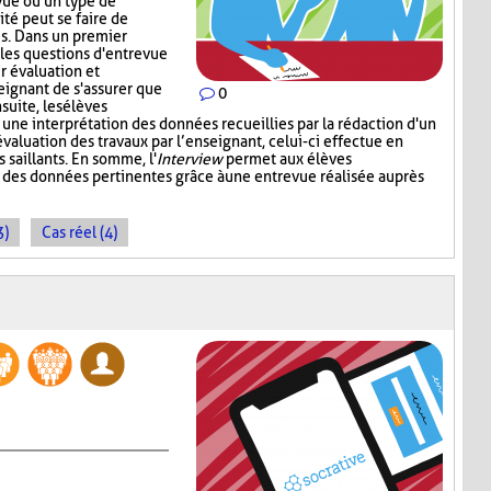
vue ou un type de
ité peut se faire de
s. Dans un premier
 les questions d'entrevue
r évaluation et
eignant de s'assurer que
0
suite, les élèves
 une interprétation des données recueillies par la rédaction d'un
valuation des travaux par l’enseignant, celui-ci effectue en
s saillants. En somme, l'
Interview
permet aux élèves
t des données pertinentes grâce à une entrevue réalisée auprès
3)
Cas réel (4)