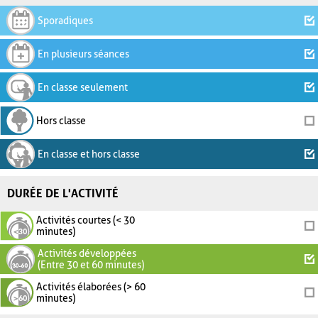
Sporadiques
En plusieurs séances
En classe seulement
Hors classe
En classe et hors classe
DURÉE DE L'ACTIVITÉ
Activités courtes (< 30
minutes)
Activités développées
(Entre 30 et 60 minutes)
Activités élaborées (> 60
minutes)