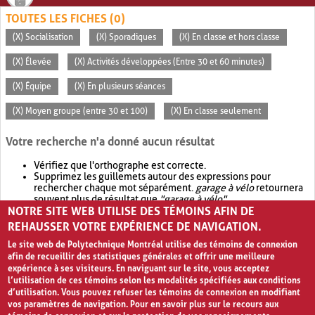
TOUTES LES FICHES (0)
(X) Socialisation
(X) Sporadiques
(X) En classe et hors classe
(X) Élevée
(X) Activités développées (Entre 30 et 60 minutes)
(X) Équipe
(X) En plusieurs séances
(X) Moyen groupe (entre 30 et 100)
(X) En classe seulement
Votre recherche n'a donné aucun résultat
Vérifiez que l'orthographe est correcte.
Supprimez les guillemets autour des expressions pour
rechercher chaque mot séparément.
garage à vélo
retournera
souvent plus de résultat que
"garage à vélo"
.
NOTRE SITE WEB UTILISE DES TÉMOINS AFIN DE
Envisagez d'élargir votre recherche avec
OR
.
garage OR vélo
retournera souvent plus de résultat que
garage à vélo
.
REHAUSSER VOTRE EXPÉRIENCE DE NAVIGATION.
Le site web de Polytechnique Montréal utilise des témoins de connexion
afin de recueillir des statistiques générales et offrir une meilleure
expérience à ses visiteurs. En naviguant sur le site, vous acceptez
l’utilisation de ces témoins selon les modalités spécifiées aux conditions
d’utilisation. Vous pouvez refuser les témoins de connexion en modifiant
vos paramètres de navigation. Pour en savoir plus sur le recours aux