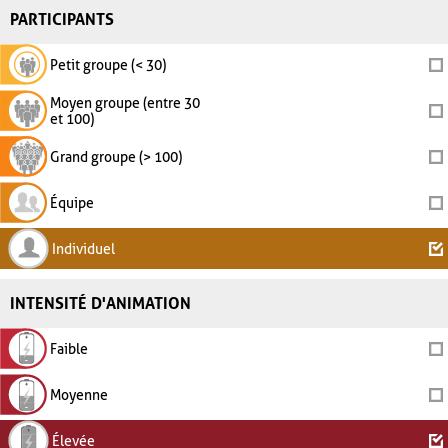
PARTICIPANTS
Petit groupe (< 30)
Moyen groupe (entre 30
et 100)
Grand groupe (> 100)
Équipe
Individuel
INTENSITÉ D'ANIMATION
Faible
Moyenne
Élevée