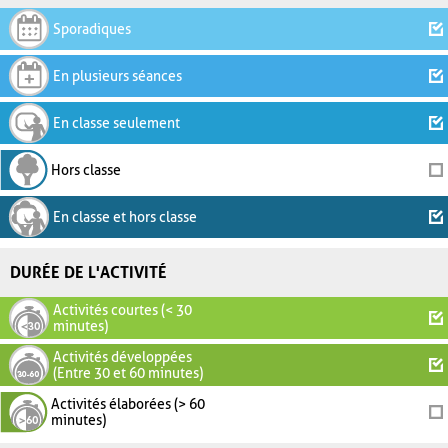
Sporadiques
En plusieurs séances
En classe seulement
Hors classe
En classe et hors classe
DURÉE DE L'ACTIVITÉ
Activités courtes (< 30
minutes)
Activités développées
(Entre 30 et 60 minutes)
Activités élaborées (> 60
minutes)