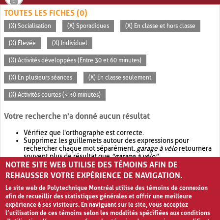
TOUTES LES FICHES (0)
(X) Socialisation
(X) Sporadiques
(X) En classe et hors classe
(X) Élevée
(X) Individuel
(X) Activités développées (Entre 30 et 60 minutes)
(X) En plusieurs séances
(X) En classe seulement
(X) Activités courtes (< 30 minutes)
Votre recherche n'a donné aucun résultat
Vérifiez que l'orthographe est correcte.
Supprimez les guillemets autour des expressions pour
rechercher chaque mot séparément.
garage à vélo
retournera
souvent plus de résultat que
"garage à vélo"
.
NOTRE SITE WEB UTILISE DES TÉMOINS AFIN DE
Envisagez d'élargir votre recherche avec
OR
.
garage OR vélo
retournera souvent plus de résultat que
garage à vélo
.
REHAUSSER VOTRE EXPÉRIENCE DE NAVIGATION.
Le site web de Polytechnique Montréal utilise des témoins de connexion
afin de recueillir des statistiques générales et offrir une meilleure
expérience à ses visiteurs. En naviguant sur le site, vous acceptez
l’utilisation de ces témoins selon les modalités spécifiées aux conditions