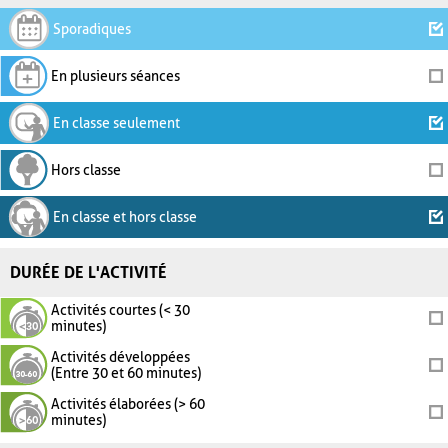
Sporadiques
En plusieurs séances
En classe seulement
Hors classe
En classe et hors classe
DURÉE DE L'ACTIVITÉ
Activités courtes (< 30
minutes)
Activités développées
(Entre 30 et 60 minutes)
Activités élaborées (> 60
minutes)