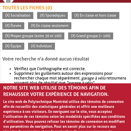
TOUTES LES FICHES (0)
(X) Socialisation
(X) Sporadiques
(X) En classe et hors classe
(X) Élevée
(X) En classe seulement
(X) Moyen groupe (entre 30 et 100)
(X) Grand groupe (> 100)
(X) Équipe
(X) Individuel
Votre recherche n'a donné aucun résultat
Vérifiez que l'orthographe est correcte.
Supprimez les guillemets autour des expressions pour
rechercher chaque mot séparément.
garage à vélo
retournera
souvent plus de résultat que
"garage à vélo"
.
NOTRE SITE WEB UTILISE DES TÉMOINS AFIN DE
Envisagez d'élargir votre recherche avec
OR
.
garage OR vélo
retournera souvent plus de résultat que
garage à vélo
.
REHAUSSER VOTRE EXPÉRIENCE DE NAVIGATION.
Le site web de Polytechnique Montréal utilise des témoins de connexion
afin de recueillir des statistiques générales et offrir une meilleure
expérience à ses visiteurs. En naviguant sur le site, vous acceptez
l’utilisation de ces témoins selon les modalités spécifiées aux conditions
d’utilisation. Vous pouvez refuser les témoins de connexion en modifiant
vos paramètres de navigation. Pour en savoir plus sur le recours aux