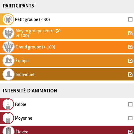
PARTICIPANTS
Petit groupe (< 30)
Moyen groupe (entre 30
et 100)
Grand groupe (> 100)
Équipe
Individuel
INTENSITÉ D'ANIMATION
Faible
Moyenne
Élevée