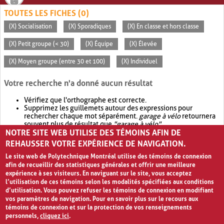
TOUTES LES FICHES (0)
(X) Socialisation
(X) Sporadiques
(X) En classe et hors classe
(X) Petit groupe (< 30)
(X) Équipe
(X) Élevée
(X) Moyen groupe (entre 30 et 100)
(X) Individuel
Votre recherche n'a donné aucun résultat
Vérifiez que l'orthographe est correcte.
Supprimez les guillemets autour des expressions pour
rechercher chaque mot séparément.
garage à vélo
retournera
souvent plus de résultat que
"garage à vélo"
.
NOTRE SITE WEB UTILISE DES TÉMOINS AFIN DE
Envisagez d'élargir votre recherche avec
OR
.
garage OR vélo
retournera souvent plus de résultat que
garage à vélo
.
REHAUSSER VOTRE EXPÉRIENCE DE NAVIGATION.
Le site web de Polytechnique Montréal utilise des témoins de connexion
afin de recueillir des statistiques générales et offrir une meilleure
expérience à ses visiteurs. En naviguant sur le site, vous acceptez
l’utilisation de ces témoins selon les modalités spécifiées aux conditions
d’utilisation. Vous pouvez refuser les témoins de connexion en modifiant
vos paramètres de navigation. Pour en savoir plus sur le recours aux
témoins de connexion et sur la protection de vos renseignements
personnels,
cliquez ici
.
Avis de confidentialité et conditions d’utilisation