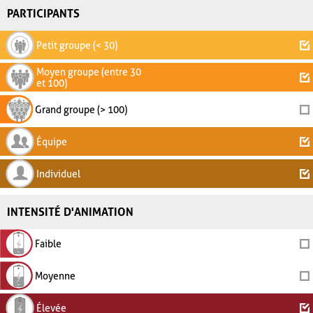
PARTICIPANTS
Petit groupe (< 30)
Moyen groupe (entre 30
et 100)
Grand groupe (> 100)
Équipe
Individuel
INTENSITÉ D'ANIMATION
Faible
Moyenne
Élevée