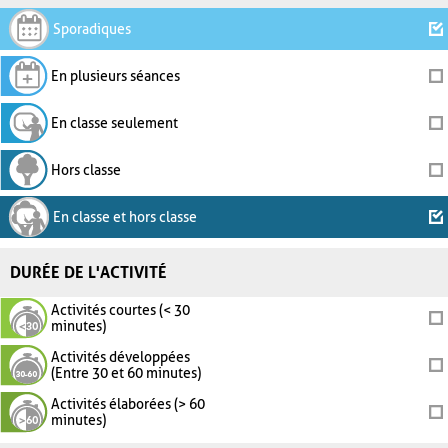
Sporadiques
En plusieurs séances
En classe seulement
Hors classe
En classe et hors classe
DURÉE DE L'ACTIVITÉ
Activités courtes (< 30
minutes)
Activités développées
(Entre 30 et 60 minutes)
Activités élaborées (> 60
minutes)