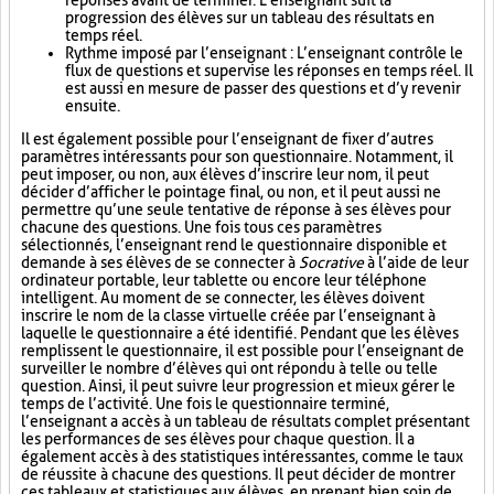
réponses avant de terminer. L’enseignant suit la
progression des élèves sur un tableau des résultats en
temps réel.
Rythme imposé par l’enseignant : L’enseignant contrôle le
flux de questions et supervise les réponses en temps réel. Il
est aussi en mesure de passer des questions et d’y revenir
ensuite.
Il est également possible pour l’enseignant de fixer d’autres
paramètres intéressants pour son questionnaire. Notamment, il
peut imposer, ou non, aux élèves d’inscrire leur nom, il peut
décider d’afficher le pointage final, ou non, et il peut aussi ne
permettre qu’une seule tentative de réponse à ses élèves pour
chacune des questions. Une fois tous ces paramètres
sélectionnés, l’enseignant rend le questionnaire disponible et
demande à ses élèves de se connecter à
Socrative
à l’aide de leur
ordinateur portable, leur tablette ou encore leur téléphone
intelligent. Au moment de se connecter, les élèves doivent
inscrire le nom de la classe virtuelle créée par l’enseignant à
laquelle le questionnaire a été identifié. Pendant que les élèves
remplissent le questionnaire, il est possible pour l’enseignant de
surveiller le nombre d’élèves qui ont répondu à telle ou telle
question. Ainsi, il peut suivre leur progression et mieux gérer le
temps de l’activité. Une fois le questionnaire terminé,
l’enseignant a accès à un tableau de résultats complet présentant
les performances de ses élèves pour chaque question. Il a
également accès à des statistiques intéressantes, comme le taux
de réussite à chacune des questions. Il peut décider de montrer
ces tableaux et statistiques aux élèves, en prenant bien soin de