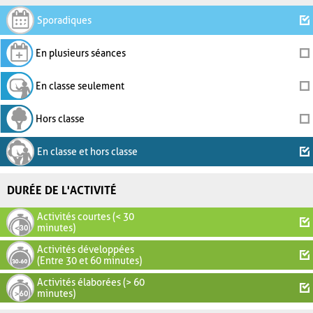
Sporadiques
En plusieurs séances
En classe seulement
Hors classe
En classe et hors classe
DURÉE DE L'ACTIVITÉ
Activités courtes (< 30
minutes)
Activités développées
(Entre 30 et 60 minutes)
Activités élaborées (> 60
minutes)