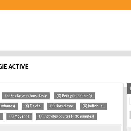
IE ACTIVE
(X) En classe et hors classe
(X) Petit groupe (< 30)
0 minutes)
(X) Élevée
(X) Hors classe
(X) Individuel
(X) Moyenne
(X) Activités courtes (< 30 minutes)