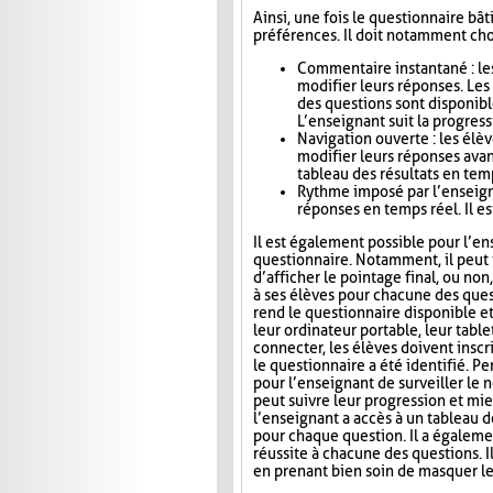
Ainsi, une fois le questionnaire bât
préférences. Il doit notamment choi
Commentaire instantané : le
modifier leurs réponses. Le
des questions sont disponibl
L’enseignant suit la progress
Navigation ouverte : les élè
modifier leurs réponses avan
tableau des résultats en tem
Rythme imposé par l’enseigna
réponses en temps réel. Il es
Il est également possible pour l’en
questionnaire. Notamment, il peut i
d’afficher le pointage final, ou no
à ses élèves pour chacune des ques
rend le questionnaire disponible e
leur ordinateur portable, leur tab
connecter, les élèves doivent inscri
le questionnaire a été identifié. Pe
pour l’enseignant de surveiller le n
peut suivre leur progression et mie
l’enseignant a accès à un tableau 
pour chaque question. Il a égaleme
réussite à chacune des questions. I
en prenant bien soin de masquer le