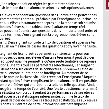
i, l’enseignant doit en régler les paramètres selon ses
sir le mode du questionnaire selon les trois options suivantes :
s élèves répondent aux questions dans l’ordre et ne peuvent pas
s commentaires notés au préalable par l’enseignant pour chacune
es aux élèves instantanément après que la réponse soit soumise.
ion des élèves sur un tableau des résultats en temps réel.
ves peuvent répondre aux questions dans n’importe quel ordre et
t de terminer. L’enseignant suit la progression des élèves sur un
ps réel.
nt : L’enseignant contrôle le flux de questions et supervise les
t aussi en mesure de passer des questions et d’y revenir ensuite.
seignant de fixer d’autres paramètres intéressants pour son
mposer, ou non, aux élèves d’inscrire leur nom, il peut décider
n, et il peut aussi ne permettre qu’une seule tentative de réponse
tions. Une fois tous ces paramètres sélectionnés, l’enseignant
t demande à ses élèves de se connecter à
Socrative
à l’aide de
lette ou encore leur téléphone intelligent. Au moment de se
re le nom de la classe virtuelle créée par l’enseignant à laquelle
ndant que les élèves remplissent le questionnaire, il est possible
ombre d’élèves qui ont répondu à telle ou telle question. Ainsi, il
ux gérer le temps de l’activité. Une fois le questionnaire terminé,
de résultats complet présentant les performances de ses élèves
nt accès à des statistiques intéressantes, comme le taux de
l peut décider de montrer ces tableaux et statistiques aux élèves,
s noms, si l’entrée de cette information avait été imposée.