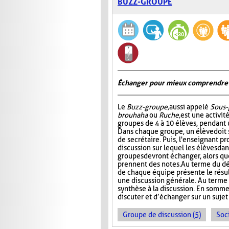
BUZZ-GROUPE
Échanger pour mieux comprendre
Le
Buzz-groupe,
aussi appelé
Sous-
brouhaha
ou
Ruche,
est une activit
groupes de 4 à 10 élèves, pendant 
Dans chaque groupe, un élève doit s
de secrétaire. Puis, l'enseignant p
discussion sur lequel les élèves da
groupes devront échanger, alors que
prennent des notes. Au terme du dé
de chaque équipe présente le résult
une discussion générale. Au terme de
synthèse à la discussion. En somme
discuter et d’échanger sur un sujet
Groupe de discussion (5)
Soci