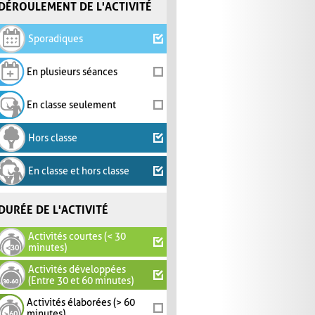
DÉROULEMENT DE L'ACTIVITÉ
Sporadiques
En plusieurs séances
En classe seulement
Hors classe
En classe et hors classe
DURÉE DE L'ACTIVITÉ
Activités courtes (< 30
minutes)
Activités développées
(Entre 30 et 60 minutes)
Activités élaborées (> 60
minutes)