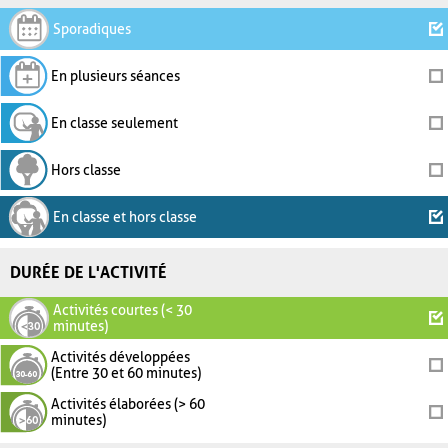
Sporadiques
En plusieurs séances
En classe seulement
Hors classe
En classe et hors classe
DURÉE DE L'ACTIVITÉ
Activités courtes (< 30
minutes)
Activités développées
(Entre 30 et 60 minutes)
Activités élaborées (> 60
minutes)