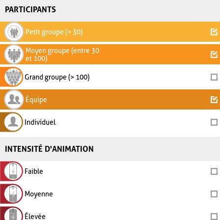
PARTICIPANTS
Petit groupe (< 30)
Moyen groupe (entre 30
et 100)
Grand groupe (> 100)
Équipe
Individuel
INTENSITÉ D'ANIMATION
Faible
Moyenne
Élevée