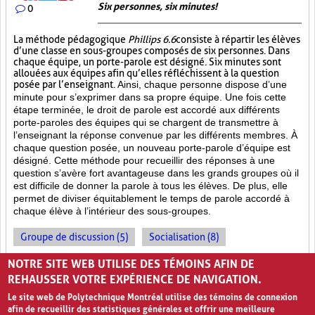
Six personnes, six minutes!
0
La méthode pédagogique
Phillips 6.6
consiste à répartir les élèves
d’une classe en sous-groupes composés de six personnes. Dans
chaque équipe, un porte-parole est désigné. Six minutes sont
allouées aux équipes afin qu’elles réfléchissent à la question
posée par l’enseignant.
Ainsi, chaque personne dispose d’une
minute pour s’exprimer dans sa propre équipe. Une fois cette
étape terminée, le droit de parole est accordé aux différents
porte-paroles des équipes qui se chargent de transmettre à
l’enseignant la réponse convenue par les différents membres. À
chaque question posée, un nouveau porte-parole d’équipe est
désigné. Cette méthode pour recueillir des réponses à une
question s’avère fort avantageuse dans les grands groupes où il
est difficile de donner la parole à tous les élèves. De plus, elle
permet de diviser équitablement le temps de parole accordé à
chaque élève à l’intérieur des sous-groupes.
Groupe de discussion (5)
Socialisation (8)
Enseignement par les pairs (7)
NOTRE SITE WEB UTILISE DES TÉMOINS AFIN DE
REHAUSSER VOTRE EXPÉRIENCE DE NAVIGATION.
Le site web de Polytechnique Montréal utilise des témoins de connexion
afin de recueillir des statistiques générales et offrir une meilleure