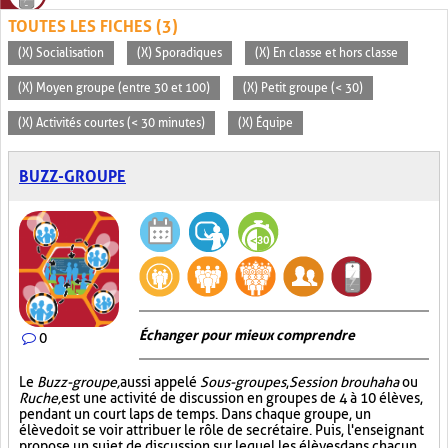
TOUTES LES FICHES (3)
(X) Socialisation
(X) Sporadiques
(X) En classe et hors classe
(X) Moyen groupe (entre 30 et 100)
(X) Petit groupe (< 30)
(X) Activités courtes (< 30 minutes)
(X) Équipe
BUZZ-GROUPE
Échanger pour mieux comprendre
0
Le
Buzz-groupe,
aussi appelé
Sous-groupes
,
Session brouhaha
ou
Ruche,
est une activité de discussion en groupes de 4 à 10 élèves,
pendant un court laps de temps. Dans chaque groupe, un
élève doit se voir attribuer le rôle de secrétaire. Puis, l'enseignant
propose un sujet de discussion sur lequel les élèves dans chacun