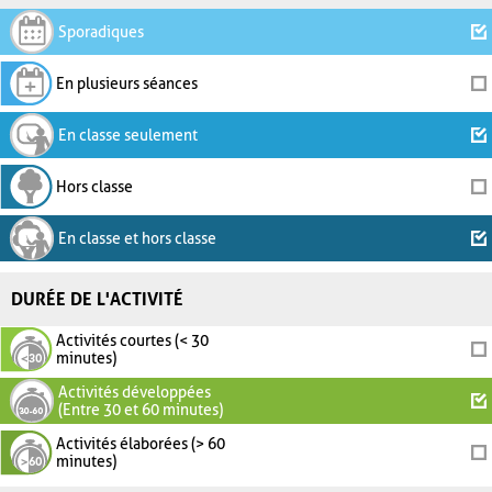
Sporadiques
En plusieurs séances
En classe seulement
Hors classe
En classe et hors classe
DURÉE DE L'ACTIVITÉ
Activités courtes (< 30
minutes)
Activités développées
(Entre 30 et 60 minutes)
Activités élaborées (> 60
minutes)