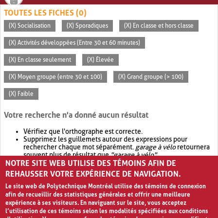
TOUTES LES FICHES (0)
(X) Socialisation
(X) Sporadiques
(X) En classe et hors classe
(X) Activités développées (Entre 30 et 60 minutes)
(X) En classe seulement
(X) Élevée
(X) Moyen groupe (entre 30 et 100)
(X) Grand groupe (> 100)
(X) Faible
Votre recherche n'a donné aucun résultat
Vérifiez que l'orthographe est correcte.
Supprimez les guillemets autour des expressions pour
rechercher chaque mot séparément.
garage à vélo
retournera
souvent plus de résultat que
"garage à vélo"
.
NOTRE SITE WEB UTILISE DES TÉMOINS AFIN DE
Envisagez d'élargir votre recherche avec
OR
.
garage OR vélo
retournera souvent plus de résultat que
garage à vélo
.
REHAUSSER VOTRE EXPÉRIENCE DE NAVIGATION.
Le site web de Polytechnique Montréal utilise des témoins de connexion
afin de recueillir des statistiques générales et offrir une meilleure
expérience à ses visiteurs. En naviguant sur le site, vous acceptez
l’utilisation de ces témoins selon les modalités spécifiées aux conditions