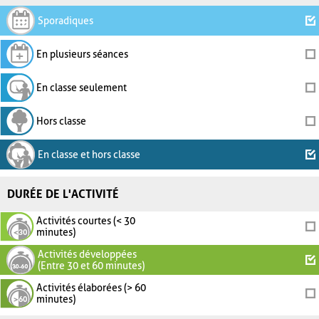
Sporadiques
En plusieurs séances
En classe seulement
Hors classe
En classe et hors classe
DURÉE DE L'ACTIVITÉ
Activités courtes (< 30
minutes)
Activités développées
(Entre 30 et 60 minutes)
Activités élaborées (> 60
minutes)