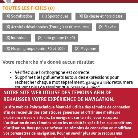
TOUTES LES FICHES (0)
(X) Socialisation
(X) Sporadiques
(X) En classe et hors classe
(X) Activités développées (Entre 30 et 60 minutes)
(X) Élevée
(X) Individuel
(X) Petit groupe (< 30)
(X) Moyen groupe (entre 30 et 100)
(X) Moyenne
Votre recherche n'a donné aucun résultat
Vérifiez que l'orthographe est correcte.
Supprimez les guillemets autour des expressions pour
rechercher chaque mot séparément.
garage à vélo
retournera
souvent plus de résultat que
"garage à vélo"
.
NOTRE SITE WEB UTILISE DES TÉMOINS AFIN DE
Envisagez d'élargir votre recherche avec
OR
.
garage OR vélo
retournera souvent plus de résultat que
garage à vélo
.
REHAUSSER VOTRE EXPÉRIENCE DE NAVIGATION.
Le site web de Polytechnique Montréal utilise des témoins de connexion
afin de recueillir des statistiques générales et offrir une meilleure
expérience à ses visiteurs. En naviguant sur le site, vous acceptez
l’utilisation de ces témoins selon les modalités spécifiées aux conditions
d’utilisation. Vous pouvez refuser les témoins de connexion en modifiant
vos paramètres de navigation. Pour en savoir plus sur le recours aux