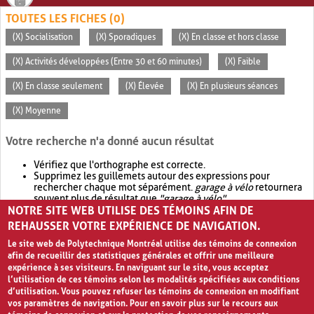
TOUTES LES FICHES (0)
(X) Socialisation
(X) Sporadiques
(X) En classe et hors classe
(X) Activités développées (Entre 30 et 60 minutes)
(X) Faible
(X) En classe seulement
(X) Élevée
(X) En plusieurs séances
(X) Moyenne
Votre recherche n'a donné aucun résultat
Vérifiez que l'orthographe est correcte.
Supprimez les guillemets autour des expressions pour
rechercher chaque mot séparément.
garage à vélo
retournera
souvent plus de résultat que
"garage à vélo"
.
NOTRE SITE WEB UTILISE DES TÉMOINS AFIN DE
Envisagez d'élargir votre recherche avec
OR
.
garage OR vélo
retournera souvent plus de résultat que
garage à vélo
.
REHAUSSER VOTRE EXPÉRIENCE DE NAVIGATION.
Le site web de Polytechnique Montréal utilise des témoins de connexion
afin de recueillir des statistiques générales et offrir une meilleure
expérience à ses visiteurs. En naviguant sur le site, vous acceptez
l’utilisation de ces témoins selon les modalités spécifiées aux conditions
d’utilisation. Vous pouvez refuser les témoins de connexion en modifiant
vos paramètres de navigation. Pour en savoir plus sur le recours aux