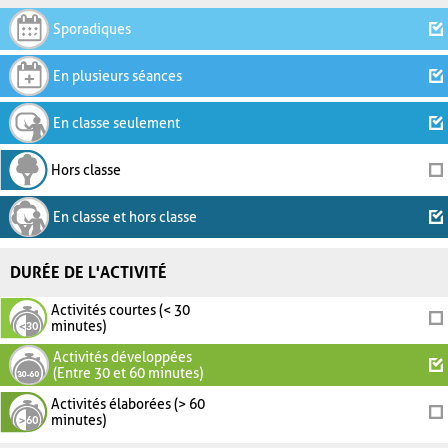
Sporadiques
En plusieurs séances
En classe seulement
Hors classe
En classe et hors classe
DURÉE DE L'ACTIVITÉ
Activités courtes (< 30
minutes)
Activités développées
(Entre 30 et 60 minutes)
Activités élaborées (> 60
minutes)