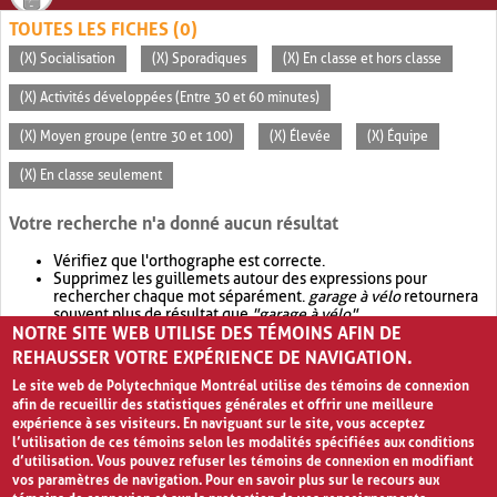
TOUTES LES FICHES (0)
(X) Socialisation
(X) Sporadiques
(X) En classe et hors classe
(X) Activités développées (Entre 30 et 60 minutes)
(X) Moyen groupe (entre 30 et 100)
(X) Élevée
(X) Équipe
(X) En classe seulement
Votre recherche n'a donné aucun résultat
Vérifiez que l'orthographe est correcte.
Supprimez les guillemets autour des expressions pour
rechercher chaque mot séparément.
garage à vélo
retournera
souvent plus de résultat que
"garage à vélo"
.
NOTRE SITE WEB UTILISE DES TÉMOINS AFIN DE
Envisagez d'élargir votre recherche avec
OR
.
garage OR vélo
retournera souvent plus de résultat que
garage à vélo
.
REHAUSSER VOTRE EXPÉRIENCE DE NAVIGATION.
Le site web de Polytechnique Montréal utilise des témoins de connexion
afin de recueillir des statistiques générales et offrir une meilleure
expérience à ses visiteurs. En naviguant sur le site, vous acceptez
l’utilisation de ces témoins selon les modalités spécifiées aux conditions
d’utilisation. Vous pouvez refuser les témoins de connexion en modifiant
vos paramètres de navigation. Pour en savoir plus sur le recours aux