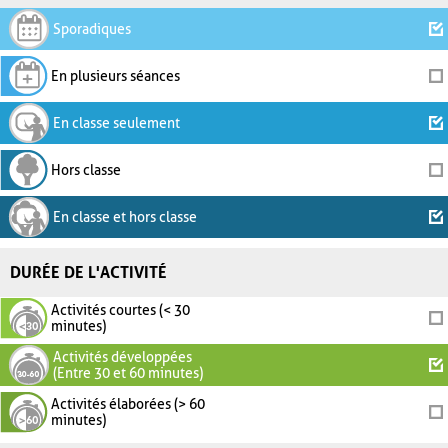
Sporadiques
En plusieurs séances
En classe seulement
Hors classe
En classe et hors classe
DURÉE DE L'ACTIVITÉ
Activités courtes (< 30
minutes)
Activités développées
(Entre 30 et 60 minutes)
Activités élaborées (> 60
minutes)