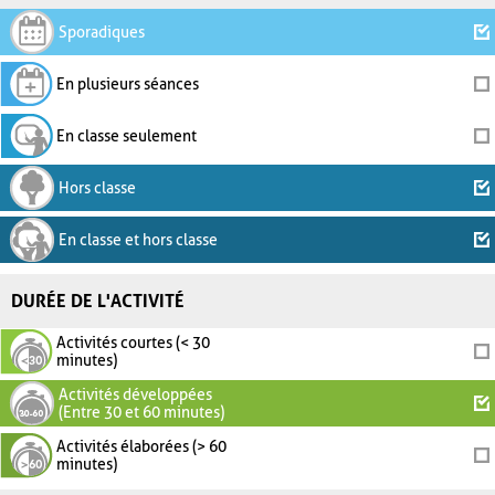
Sporadiques
En plusieurs séances
En classe seulement
Hors classe
En classe et hors classe
DURÉE DE L'ACTIVITÉ
Activités courtes (< 30
minutes)
Activités développées
(Entre 30 et 60 minutes)
Activités élaborées (> 60
minutes)