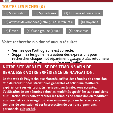
TOUTES LES FICHES (0)
(X) Socialisation
(X) Sporadiques
(X) En classe et hors classe
(X) Activités développées (Entre 30 et 60 minutes)
(X) Moyenne
(X) Élevée
(X) Grand groupe (> 100)
(X) Hors classe
Votre recherche n'a donné aucun résultat
Vérifiez que l'orthographe est correcte.
Supprimez les guillemets autour des expressions pour
rechercher chaque mot séparément.
garage à vélo
retournera
souvent plus de résultat que
"garage à vélo"
.
NOTRE SITE WEB UTILISE DES TÉMOINS AFIN DE
Envisagez d'élargir votre recherche avec
OR
.
garage OR vélo
retournera souvent plus de résultat que
garage à vélo
.
REHAUSSER VOTRE EXPÉRIENCE DE NAVIGATION.
Le site web de Polytechnique Montréal utilise des témoins de connexion
afin de recueillir des statistiques générales et offrir une meilleure
expérience à ses visiteurs. En naviguant sur le site, vous acceptez
l’utilisation de ces témoins selon les modalités spécifiées aux conditions
d’utilisation. Vous pouvez refuser les témoins de connexion en modifiant
vos paramètres de navigation. Pour en savoir plus sur le recours aux
témoins de connexion et sur la protection de vos renseignements
personnels,
cliquez ici
.
Avis de confidentialité et conditions d’utilisation