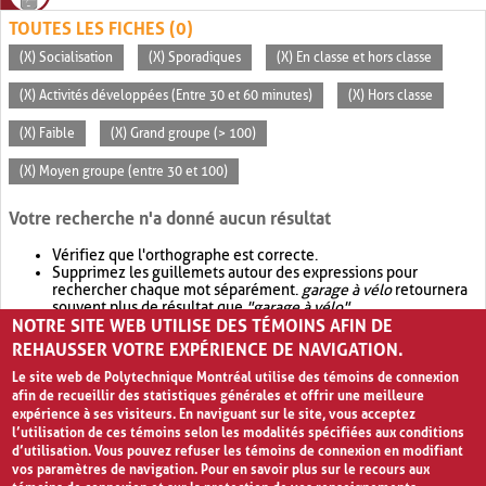
TOUTES LES FICHES (0)
(X) Socialisation
(X) Sporadiques
(X) En classe et hors classe
(X) Activités développées (Entre 30 et 60 minutes)
(X) Hors classe
(X) Faible
(X) Grand groupe (> 100)
(X) Moyen groupe (entre 30 et 100)
Votre recherche n'a donné aucun résultat
Vérifiez que l'orthographe est correcte.
Supprimez les guillemets autour des expressions pour
rechercher chaque mot séparément.
garage à vélo
retournera
souvent plus de résultat que
"garage à vélo"
.
NOTRE SITE WEB UTILISE DES TÉMOINS AFIN DE
Envisagez d'élargir votre recherche avec
OR
.
garage OR vélo
retournera souvent plus de résultat que
garage à vélo
.
REHAUSSER VOTRE EXPÉRIENCE DE NAVIGATION.
Le site web de Polytechnique Montréal utilise des témoins de connexion
afin de recueillir des statistiques générales et offrir une meilleure
expérience à ses visiteurs. En naviguant sur le site, vous acceptez
l’utilisation de ces témoins selon les modalités spécifiées aux conditions
d’utilisation. Vous pouvez refuser les témoins de connexion en modifiant
vos paramètres de navigation. Pour en savoir plus sur le recours aux