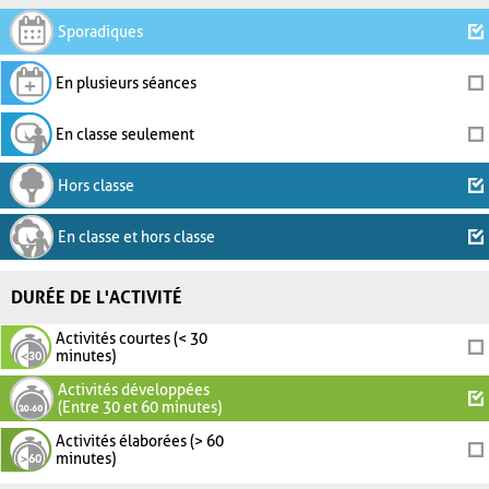
Sporadiques
En plusieurs séances
En classe seulement
Hors classe
En classe et hors classe
DURÉE DE L'ACTIVITÉ
Activités courtes (< 30
minutes)
Activités développées
(Entre 30 et 60 minutes)
Activités élaborées (> 60
minutes)