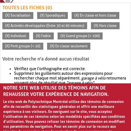
TOUTES LES FICHES (0)
(X) Socialisation
(X) Sporadiques
(X) En classe et hors classe
(X) Activités développées (Entre 30 et 60 minutes)
(X) Hors classe
(X) Individuel
(X) Faible
(X) Grand groupe (> 100)
(X) Petit groupe (< 30)
(X) En classe seulement
Votre recherche n'a donné aucun résultat
Vérifiez que l'orthographe est correcte.
Supprimez les guillemets autour des expressions pour
rechercher chaque mot séparément.
garage à vélo
retournera
souvent plus de résultat que
"garage à vélo"
.
NOTRE SITE WEB UTILISE DES TÉMOINS AFIN DE
Envisagez d'élargir votre recherche avec
OR
.
garage OR vélo
retournera souvent plus de résultat que
garage à vélo
.
REHAUSSER VOTRE EXPÉRIENCE DE NAVIGATION.
Le site web de Polytechnique Montréal utilise des témoins de connexion
afin de recueillir des statistiques générales et offrir une meilleure
expérience à ses visiteurs. En naviguant sur le site, vous acceptez
l’utilisation de ces témoins selon les modalités spécifiées aux conditions
d’utilisation. Vous pouvez refuser les témoins de connexion en modifiant
vos paramètres de navigation. Pour en savoir plus sur le recours aux