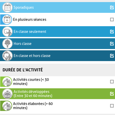
Sporadiques
En plusieurs séances
En classe seulement
Hors classe
En classe et hors classe
DURÉE DE L'ACTIVITÉ
Activités courtes (< 30
minutes)
Activités développées
(Entre 30 et 60 minutes)
Activités élaborées (> 60
minutes)