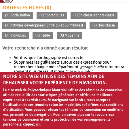
TOUTES LES FICHES (0)
(X) Socialisation
(X) Sporadiques
(X) En classe et hors classe
(X) Activités développées (Entre 30 et 60 minutes)
(X) Hors classe
(X) Individuel
(X) Faible
(X) Moyenne
Votre recherche n'a donné aucun résultat
Vérifiez que l'orthographe est correcte.
Supprimez les guillemets autour des expressions pour
rechercher chaque mot séparément.
garage à vélo
retournera
souvent plus de résultat que
"garage à vélo"
.
NOTRE SITE WEB UTILISE DES TÉMOINS AFIN DE
Envisagez d'élargir votre recherche avec
OR
.
garage OR vélo
retournera souvent plus de résultat que
garage à vélo
.
REHAUSSER VOTRE EXPÉRIENCE DE NAVIGATION.
Le site web de Polytechnique Montréal utilise des témoins de connexion
afin de recueillir des statistiques générales et offrir une meilleure
expérience à ses visiteurs. En naviguant sur le site, vous acceptez
l’utilisation de ces témoins selon les modalités spécifiées aux conditions
d’utilisation. Vous pouvez refuser les témoins de connexion en modifiant
vos paramètres de navigation. Pour en savoir plus sur le recours aux
témoins de connexion et sur la protection de vos renseignements
personnels,
cliquez ici
.
Avis de confidentialité et conditions d’utilisation