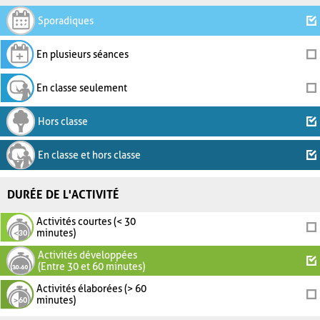
Sporadiques
En plusieurs séances
En classe seulement
Hors classe
En classe et hors classe
DURÉE DE L'ACTIVITÉ
Activités courtes (< 30
minutes)
Activités développées
(Entre 30 et 60 minutes)
Activités élaborées (> 60
minutes)