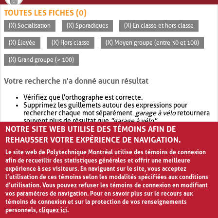
TOUTES LES FICHES (0)
(X) Socialisation
(X) Sporadiques
(X) En classe et hors classe
(X) Élevée
(X) Hors classe
(X) Moyen groupe (entre 30 et 100)
(X) Grand groupe (> 100)
Votre recherche n'a donné aucun résultat
Vérifiez que l'orthographe est correcte.
Supprimez les guillemets autour des expressions pour
rechercher chaque mot séparément.
garage à vélo
retournera
souvent plus de résultat que
"garage à vélo"
.
NOTRE SITE WEB UTILISE DES TÉMOINS AFIN DE
Envisagez d'élargir votre recherche avec
OR
.
garage OR vélo
retournera souvent plus de résultat que
garage à vélo
.
REHAUSSER VOTRE EXPÉRIENCE DE NAVIGATION.
Le site web de Polytechnique Montréal utilise des témoins de connexion
afin de recueillir des statistiques générales et offrir une meilleure
expérience à ses visiteurs. En naviguant sur le site, vous acceptez
l’utilisation de ces témoins selon les modalités spécifiées aux conditions
d’utilisation. Vous pouvez refuser les témoins de connexion en modifiant
vos paramètres de navigation. Pour en savoir plus sur le recours aux
témoins de connexion et sur la protection de vos renseignements
personnels,
cliquez ici
.
Avis de confidentialité et conditions d’utilisation