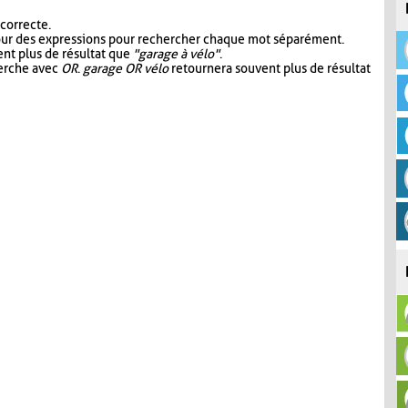
 correcte.
our des expressions pour rechercher chaque mot séparément.
nt plus de résultat que
"garage à vélo"
.
herche avec
OR
.
garage OR vélo
retournera souvent plus de résultat