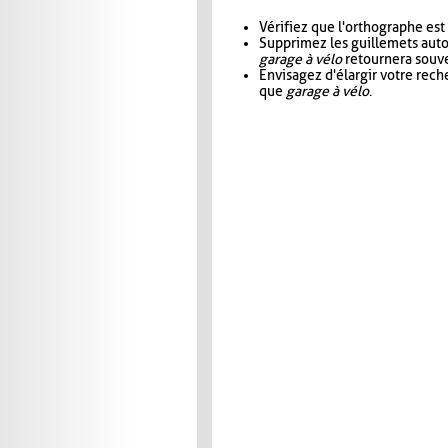
Vérifiez que l'orthographe est
Supprimez les guillemets aut
garage à vélo
retournera souve
Envisagez d'élargir votre rec
que
garage à vélo
.