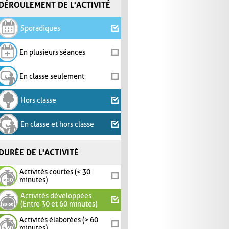
DÉROULEMENT DE L'ACTIVITÉ
Sporadiques
En plusieurs séances
En classe seulement
Hors classe
En classe et hors classe
DURÉE DE L'ACTIVITÉ
Activités courtes (< 30
minutes)
Activités développées
(Entre 30 et 60 minutes)
Activités élaborées (> 60
minutes)