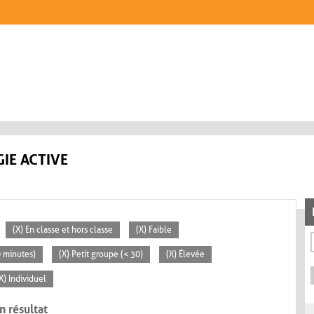
IE ACTIVE
(X) En classe et hors classe
(X) Faible
0 minutes)
(X) Petit groupe (< 30)
(X) Élevée
X) Individuel
n résultat