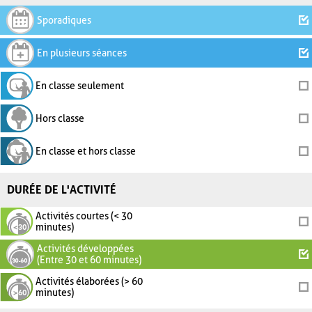
Sporadiques
En plusieurs séances
En classe seulement
Hors classe
En classe et hors classe
DURÉE DE L'ACTIVITÉ
Activités courtes (< 30
minutes)
Activités développées
(Entre 30 et 60 minutes)
Activités élaborées (> 60
minutes)