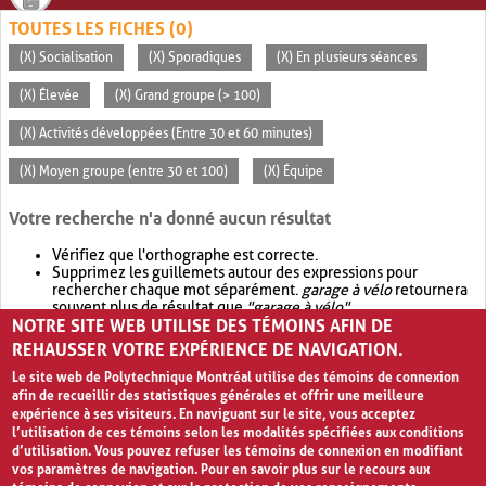
TOUTES LES FICHES (0)
(X) Socialisation
(X) Sporadiques
(X) En plusieurs séances
(X) Élevée
(X) Grand groupe (> 100)
(X) Activités développées (Entre 30 et 60 minutes)
(X) Moyen groupe (entre 30 et 100)
(X) Équipe
Votre recherche n'a donné aucun résultat
Vérifiez que l'orthographe est correcte.
Supprimez les guillemets autour des expressions pour
rechercher chaque mot séparément.
garage à vélo
retournera
souvent plus de résultat que
"garage à vélo"
.
NOTRE SITE WEB UTILISE DES TÉMOINS AFIN DE
Envisagez d'élargir votre recherche avec
OR
.
garage OR vélo
retournera souvent plus de résultat que
garage à vélo
.
REHAUSSER VOTRE EXPÉRIENCE DE NAVIGATION.
Le site web de Polytechnique Montréal utilise des témoins de connexion
afin de recueillir des statistiques générales et offrir une meilleure
expérience à ses visiteurs. En naviguant sur le site, vous acceptez
l’utilisation de ces témoins selon les modalités spécifiées aux conditions
d’utilisation. Vous pouvez refuser les témoins de connexion en modifiant
vos paramètres de navigation. Pour en savoir plus sur le recours aux