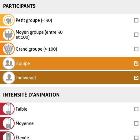
PARTICIPANTS
Petit groupe (< 30)
Moyen groupe (entre 30
et 100)
Grand groupe (> 100)
Équipe
Individuel
INTENSITÉ D'ANIMATION
Faible
Moyenne
Élevée