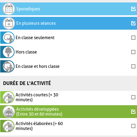
Sporadiques
En plusieurs séances
En classe seulement
Hors classe
En classe et hors classe
DURÉE DE L'ACTIVITÉ
Activités courtes (< 30
minutes)
Activités développées
(Entre 30 et 60 minutes)
Activités élaborées (> 60
minutes)