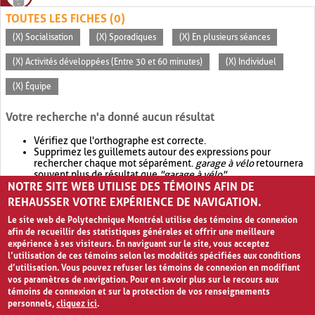
TOUTES LES FICHES (0)
(X) Socialisation
(X) Sporadiques
(X) En plusieurs séances
(X) Activités développées (Entre 30 et 60 minutes)
(X) Individuel
(X) Équipe
Votre recherche n'a donné aucun résultat
Vérifiez que l'orthographe est correcte.
Supprimez les guillemets autour des expressions pour
rechercher chaque mot séparément.
garage à vélo
retournera
souvent plus de résultat que
"garage à vélo"
.
NOTRE SITE WEB UTILISE DES TÉMOINS AFIN DE
Envisagez d'élargir votre recherche avec
OR
.
garage OR vélo
retournera souvent plus de résultat que
garage à vélo
.
REHAUSSER VOTRE EXPÉRIENCE DE NAVIGATION.
Le site web de Polytechnique Montréal utilise des témoins de connexion
afin de recueillir des statistiques générales et offrir une meilleure
expérience à ses visiteurs. En naviguant sur le site, vous acceptez
l’utilisation de ces témoins selon les modalités spécifiées aux conditions
d’utilisation. Vous pouvez refuser les témoins de connexion en modifiant
vos paramètres de navigation. Pour en savoir plus sur le recours aux
témoins de connexion et sur la protection de vos renseignements
personnels,
cliquez ici
.
Avis de confidentialité et conditions d’utilisation