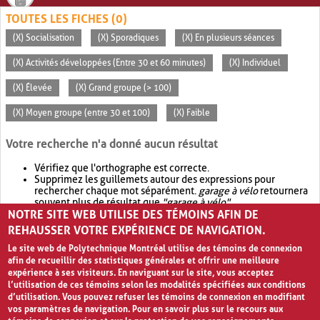
TOUTES LES FICHES (0)
(X) Socialisation
(X) Sporadiques
(X) En plusieurs séances
(X) Activités développées (Entre 30 et 60 minutes)
(X) Individuel
(X) Élevée
(X) Grand groupe (> 100)
(X) Moyen groupe (entre 30 et 100)
(X) Faible
Votre recherche n'a donné aucun résultat
Vérifiez que l'orthographe est correcte.
Supprimez les guillemets autour des expressions pour
rechercher chaque mot séparément.
garage à vélo
retournera
souvent plus de résultat que
"garage à vélo"
.
NOTRE SITE WEB UTILISE DES TÉMOINS AFIN DE
Envisagez d'élargir votre recherche avec
OR
.
garage OR vélo
retournera souvent plus de résultat que
garage à vélo
.
REHAUSSER VOTRE EXPÉRIENCE DE NAVIGATION.
Le site web de Polytechnique Montréal utilise des témoins de connexion
afin de recueillir des statistiques générales et offrir une meilleure
expérience à ses visiteurs. En naviguant sur le site, vous acceptez
l’utilisation de ces témoins selon les modalités spécifiées aux conditions
d’utilisation. Vous pouvez refuser les témoins de connexion en modifiant
vos paramètres de navigation. Pour en savoir plus sur le recours aux