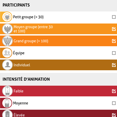
PARTICIPANTS
Petit groupe (< 30)
Moyen groupe (entre 30
et 100)
Grand groupe (> 100)
Équipe
Individuel
INTENSITÉ D'ANIMATION
Faible
Moyenne
Élevée