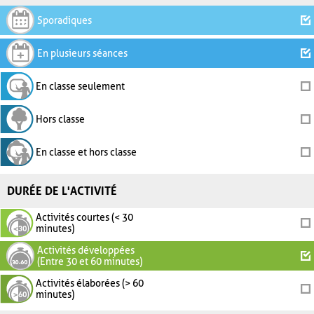
Sporadiques
En plusieurs séances
En classe seulement
Hors classe
En classe et hors classe
DURÉE DE L'ACTIVITÉ
Activités courtes (< 30
minutes)
Activités développées
(Entre 30 et 60 minutes)
Activités élaborées (> 60
minutes)