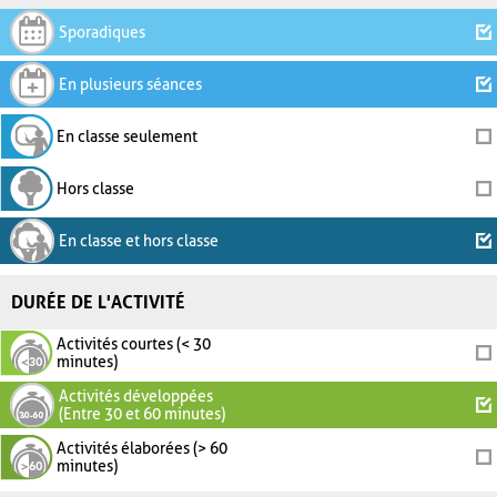
Sporadiques
En plusieurs séances
En classe seulement
Hors classe
En classe et hors classe
DURÉE DE L'ACTIVITÉ
Activités courtes (< 30
minutes)
Activités développées
(Entre 30 et 60 minutes)
Activités élaborées (> 60
minutes)