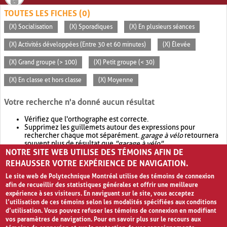
TOUTES LES FICHES (0)
(X) Socialisation
(X) Sporadiques
(X) En plusieurs séances
(X) Activités développées (Entre 30 et 60 minutes)
(X) Élevée
(X) Grand groupe (> 100)
(X) Petit groupe (< 30)
(X) En classe et hors classe
(X) Moyenne
Votre recherche n'a donné aucun résultat
Vérifiez que l'orthographe est correcte.
Supprimez les guillemets autour des expressions pour
rechercher chaque mot séparément.
garage à vélo
retournera
souvent plus de résultat que
"garage à vélo"
.
NOTRE SITE WEB UTILISE DES TÉMOINS AFIN DE
Envisagez d'élargir votre recherche avec
OR
.
garage OR vélo
retournera souvent plus de résultat que
garage à vélo
.
REHAUSSER VOTRE EXPÉRIENCE DE NAVIGATION.
Le site web de Polytechnique Montréal utilise des témoins de connexion
afin de recueillir des statistiques générales et offrir une meilleure
expérience à ses visiteurs. En naviguant sur le site, vous acceptez
l’utilisation de ces témoins selon les modalités spécifiées aux conditions
d’utilisation. Vous pouvez refuser les témoins de connexion en modifiant
vos paramètres de navigation. Pour en savoir plus sur le recours aux