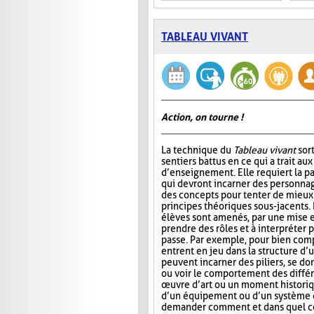
TABLEAU VIVANT
Action, on tourne !
La technique du
Tableau vivant
sor
sentiers battus en ce qui a trait a
d’enseignement. Elle requiert la pa
qui devront incarner des personn
des concepts pour tenter de mieu
principes théoriques sous-jacents. D
élèves sont amenés, par une mise e
prendre des rôles et à interpréter
passe. Par exemple, pour bien comp
entrent en jeu dans la structure d’u
peuvent incarner des piliers, se do
ou voir le comportement des différ
œuvre d’art ou un moment historiqu
d’un équipement ou d’un système q
demander comment et dans quel cont