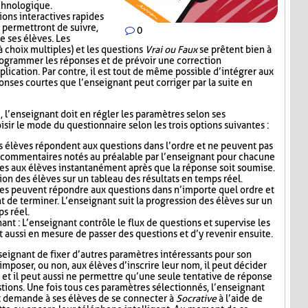
echnologique.
ions interactives rapides
 permettront de suivre,
0
e ses élèves. Les
 choix multiples) et les questions
Vrai ou Faux
se prêtent bien à
 programmer les réponses et de prévoir une correction
lication. Par contre, il est tout de même possible d’intégrer aux
nses courtes que l’enseignant peut corriger par la suite en
i, l’enseignant doit en régler les paramètres selon ses
sir le mode du questionnaire selon les trois options suivantes :
s élèves répondent aux questions dans l’ordre et ne peuvent pas
s commentaires notés au préalable par l’enseignant pour chacune
es aux élèves instantanément après que la réponse soit soumise.
ion des élèves sur un tableau des résultats en temps réel.
ves peuvent répondre aux questions dans n’importe quel ordre et
t de terminer. L’enseignant suit la progression des élèves sur un
ps réel.
nt : L’enseignant contrôle le flux de questions et supervise les
t aussi en mesure de passer des questions et d’y revenir ensuite.
seignant de fixer d’autres paramètres intéressants pour son
mposer, ou non, aux élèves d’inscrire leur nom, il peut décider
n, et il peut aussi ne permettre qu’une seule tentative de réponse
tions. Une fois tous ces paramètres sélectionnés, l’enseignant
t demande à ses élèves de se connecter à
Socrative
à l’aide de