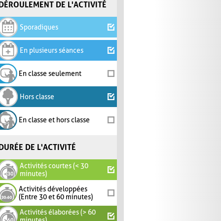
DÉROULEMENT DE L'ACTIVITÉ
Sporadiques
En plusieurs séances
En classe seulement
Hors classe
En classe et hors classe
DURÉE DE L'ACTIVITÉ
Activités courtes (< 30
minutes)
Activités développées
(Entre 30 et 60 minutes)
Activités élaborées (> 60
minutes)