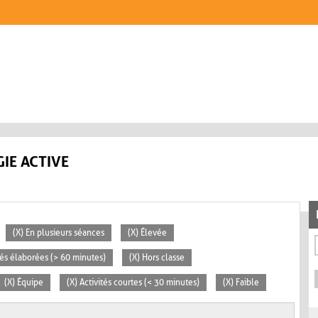
IE ACTIVE
(X) En plusieurs séances
(X) Élevée
ités élaborées (> 60 minutes)
(X) Hors classe
(X) Équipe
(X) Activités courtes (< 30 minutes)
(X) Faible