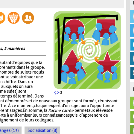
s, 2 manières
autant d’équipes que la
prenants dans le groupe.
 nombre de sujets requis
nt se voit attribuer une
un chiffre. Dans un
 auxquels on aura
me sujet) sont
0
n temps déterminé. Dans
ont démembrés et de nouveaux groupes sont formés, réunissant
ffre. À ce moment, chaque expert d'un sujet aura l'opportunité
prentissages. En somme, la
Racine carrée
permet aux élèves de
rte à uniformiser leurs connaissances puis, d’apprendre de
seignement de leurs collègues.
anges (13)
Socialisation (8)