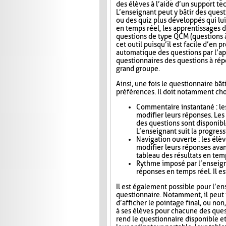
des élèves à l’aide d’un support t
L’enseignant peut y bâtir des quest
ou des quiz plus développés qui lui
en temps réel, les apprentissages d
questions de type QCM (questions à
cet outil puisqu’il est facile d’en
automatique des questions par l’app
questionnaires des questions à répo
grand groupe.
Ainsi, une fois le questionnaire bât
préférences. Il doit notamment choi
Commentaire instantané : le
modifier leurs réponses. Le
des questions sont disponibl
L’enseignant suit la progress
Navigation ouverte : les élè
modifier leurs réponses avan
tableau des résultats en tem
Rythme imposé par l’enseigna
réponses en temps réel. Il es
Il est également possible pour l’en
questionnaire. Notamment, il peut i
d’afficher le pointage final, ou no
à ses élèves pour chacune des ques
rend le questionnaire disponible e