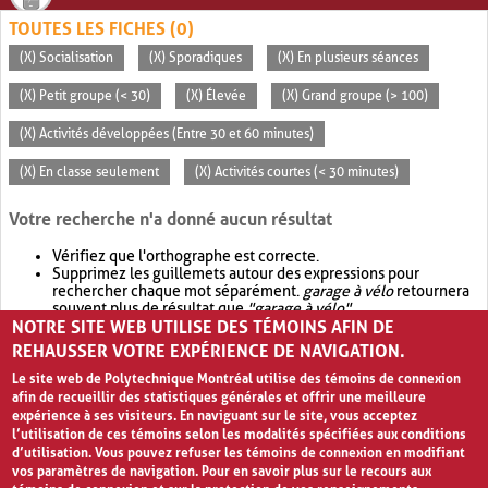
TOUTES LES FICHES (0)
(X) Socialisation
(X) Sporadiques
(X) En plusieurs séances
(X) Petit groupe (< 30)
(X) Élevée
(X) Grand groupe (> 100)
(X) Activités développées (Entre 30 et 60 minutes)
(X) En classe seulement
(X) Activités courtes (< 30 minutes)
Votre recherche n'a donné aucun résultat
Vérifiez que l'orthographe est correcte.
Supprimez les guillemets autour des expressions pour
rechercher chaque mot séparément.
garage à vélo
retournera
souvent plus de résultat que
"garage à vélo"
.
NOTRE SITE WEB UTILISE DES TÉMOINS AFIN DE
Envisagez d'élargir votre recherche avec
OR
.
garage OR vélo
retournera souvent plus de résultat que
garage à vélo
.
REHAUSSER VOTRE EXPÉRIENCE DE NAVIGATION.
Le site web de Polytechnique Montréal utilise des témoins de connexion
afin de recueillir des statistiques générales et offrir une meilleure
expérience à ses visiteurs. En naviguant sur le site, vous acceptez
l’utilisation de ces témoins selon les modalités spécifiées aux conditions
d’utilisation. Vous pouvez refuser les témoins de connexion en modifiant
vos paramètres de navigation. Pour en savoir plus sur le recours aux