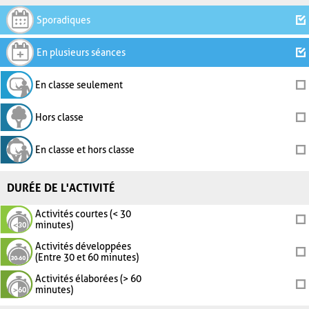
Sporadiques
En plusieurs séances
En classe seulement
Hors classe
En classe et hors classe
DURÉE DE L'ACTIVITÉ
Activités courtes (< 30
minutes)
Activités développées
(Entre 30 et 60 minutes)
Activités élaborées (> 60
minutes)