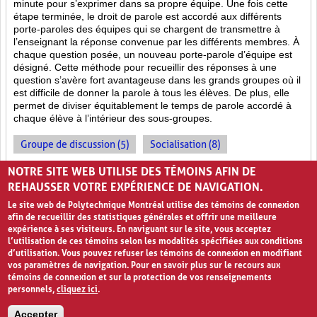
minute pour s’exprimer dans sa propre équipe. Une fois cette
étape terminée, le droit de parole est accordé aux différents
porte-paroles des équipes qui se chargent de transmettre à
l’enseignant la réponse convenue par les différents membres. À
chaque question posée, un nouveau porte-parole d’équipe est
désigné. Cette méthode pour recueillir des réponses à une
question s’avère fort avantageuse dans les grands groupes où il
est difficile de donner la parole à tous les élèves. De plus, elle
permet de diviser équitablement le temps de parole accordé à
chaque élève à l’intérieur des sous-groupes.
Groupe de discussion (5)
Socialisation (8)
Enseignement par les pairs (7)
NOTRE SITE WEB UTILISE DES TÉMOINS AFIN DE
REHAUSSER VOTRE EXPÉRIENCE DE NAVIGATION.
Le site web de Polytechnique Montréal utilise des témoins de connexion
afin de recueillir des statistiques générales et offrir une meilleure
expérience à ses visiteurs. En naviguant sur le site, vous acceptez
l’utilisation de ces témoins selon les modalités spécifiées aux conditions
d’utilisation. Vous pouvez refuser les témoins de connexion en modifiant
vos paramètres de navigation. Pour en savoir plus sur le recours aux
témoins de connexion et sur la protection de vos renseignements
personnels,
cliquez ici
.
Avis de confidentialité et conditions d’utilisation
Accepter