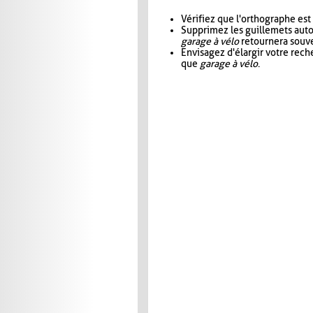
Vérifiez que l'orthographe est
Supprimez les guillemets aut
garage à vélo
retournera souve
Envisagez d'élargir votre rec
que
garage à vélo
.