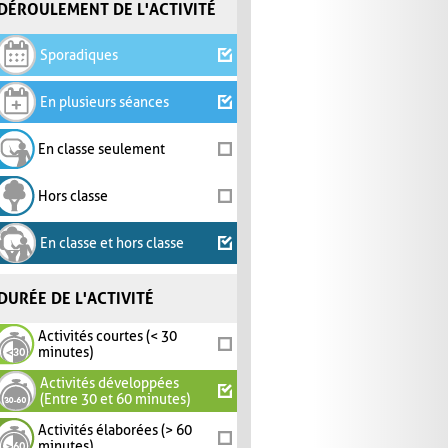
DÉROULEMENT DE L'ACTIVITÉ
Sporadiques
En plusieurs séances
En classe seulement
Hors classe
En classe et hors classe
DURÉE DE L'ACTIVITÉ
Activités courtes (< 30
minutes)
Activités développées
(Entre 30 et 60 minutes)
Activités élaborées (> 60
minutes)