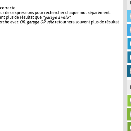
 correcte.
our des expressions pour rechercher chaque mot séparément.
nt plus de résultat que
"garage à vélo"
.
herche avec
OR
.
garage OR vélo
retournera souvent plus de résultat