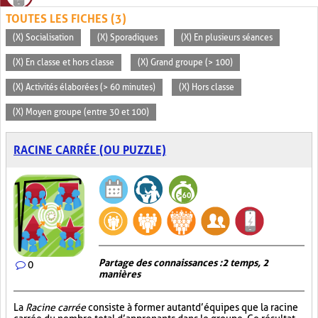
TOUTES LES FICHES (3)
(X) Socialisation
(X) Sporadiques
(X) En plusieurs séances
(X) En classe et hors classe
(X) Grand groupe (> 100)
(X) Activités élaborées (> 60 minutes)
(X) Hors classe
(X) Moyen groupe (entre 30 et 100)
RACINE CARRÉE (OU PUZZLE)
Partage des connaissances : 2 temps, 2
0
manières
La
Racine carrée
consiste à former autant d’équipes que la racine