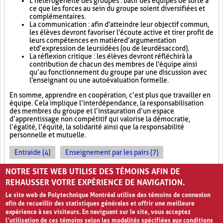
L'hétérogénéité des groupes : bâtir des équipes de sorte à
ce que les forces au sein du groupe soient diversifiées et
complémentaires.
La communication : afin d'atteindre leur objectif commun,
les élèves devront favoriser l'écoute active et tirer profit de
leurs compétences en matière d’argumentation
et d’expression de leurs idées (ou de leur désaccord).
La réflexion critique : les élèves devront réfléchir à la
contribution de chacun des membres de l'équipe ainsi
qu’au fonctionnement du groupe par une discussion avec
l'enseignant ou une autoévaluation formelle.
En somme, apprendre en coopération, c’est plus que travailler en
équipe. Cela implique l’interdépendance, la responsabilisation
des membres du groupe et l’instauration d’un espace
d’apprentissage non compétitif qui valorise la démocratie,
l’égalité, l’équité, la solidarité ainsi que la responsabilité
personnelle et mutuelle.
Entraide (4)
Enseignement par les pairs (7)
Socialisation (8)
NOTRE SITE WEB UTILISE DES TÉMOINS AFIN DE
REHAUSSER VOTRE EXPÉRIENCE DE NAVIGATION.
Le site web de Polytechnique Montréal utilise des témoins de connexion
afin de recueillir des statistiques générales et offrir une meilleure
expérience à ses visiteurs. En naviguant sur le site, vous acceptez
l’utilisation de ces témoins selon les modalités spécifiées aux conditions