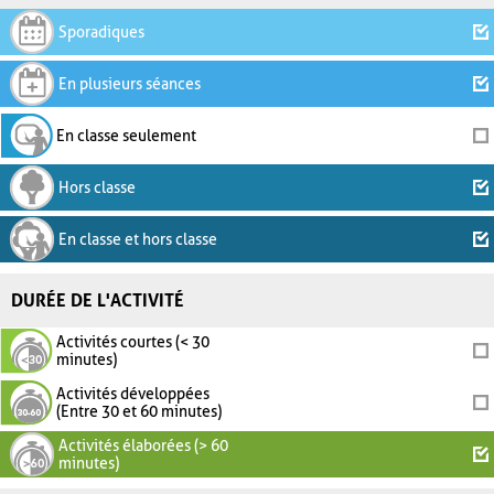
Sporadiques
En plusieurs séances
En classe seulement
Hors classe
En classe et hors classe
DURÉE DE L'ACTIVITÉ
Activités courtes (< 30
minutes)
Activités développées
(Entre 30 et 60 minutes)
Activités élaborées (> 60
minutes)