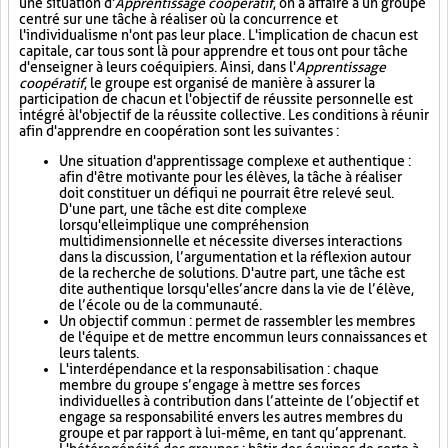
une situation d'
Apprentissage coopératif
, on a affaire à un groupe
centré sur une tâche à réaliser où la concurrence et
l'individualisme n'ont pas leur place. L'implication de chacun est
capitale, car tous sont là pour apprendre et tous ont pour tâche
d'enseigner à leurs coéquipiers. Ainsi, dans l'
Apprentissage
coopératif
, le groupe est organisé de manière à assurer la
participation de chacun et l'objectif de réussite personnelle est
intégré à l'objectif de la réussite collective. Les conditions à réunir
afin d'apprendre en coopération sont les suivantes :
Une situation d'apprentissage complexe et authentique :
afin d'être motivante pour les élèves, la tâche à réaliser
doit constituer un défi qui ne pourrait être relevé seul.
D'une part, une tâche est dite complexe
lorsqu'elle implique une compréhension
multidimensionnelle et nécessite diverses interactions
dans la discussion, l’argumentation et la réflexion autour
de la recherche de solutions. D'autre part, une tâche est
dite authentique lorsqu'elle s’ancre dans la vie de l’élève,
de l’école ou de la communauté.
Un objectif commun : permet de rassembler les membres
de l'équipe et de mettre en commun leurs connaissances et
leurs talents.
L'interdépendance et la responsabilisation : chaque
membre du groupe s’engage à mettre ses forces
individuelles à contribution dans l’atteinte de l’objectif et
engage sa responsabilité envers les autres membres du
groupe et par rapport à lui-même, en tant qu’apprenant.