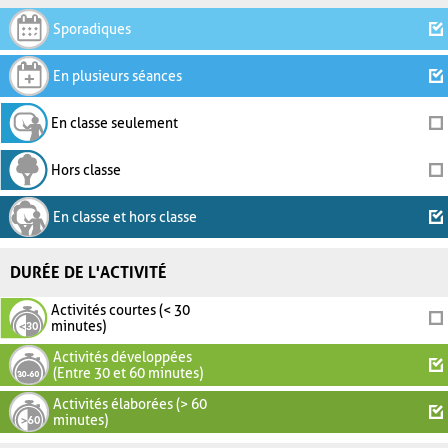
Sporadiques
En plusieurs séances
En classe seulement
Hors classe
En classe et hors classe
DURÉE DE L'ACTIVITÉ
Activités courtes (< 30
minutes)
Activités développées
(Entre 30 et 60 minutes)
Activités élaborées (> 60
minutes)