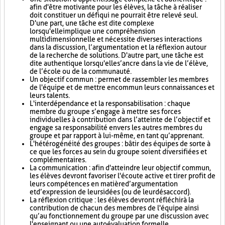
afin d'être motivante pour les élèves, la tâche à réaliser
doit constituer un défi qui ne pourrait être relevé seul.
D'une part, une tâche est dite complexe
lorsqu'elle implique une compréhension
multidimensionnelle et nécessite diverses interactions
dans la discussion, l’argumentation et la réflexion autour
de la recherche de solutions. D'autre part, une tâche est
dite authentique lorsqu'elle s’ancre dans la vie de l’élève,
de l’école ou de la communauté.
Un objectif commun : permet de rassembler les membres
de l'équipe et de mettre en commun leurs connaissances et
leurs talents.
L'interdépendance et la responsabilisation : chaque
membre du groupe s’engage à mettre ses forces
individuelles à contribution dans l’atteinte de l’objectif et
engage sa responsabilité envers les autres membres du
groupe et par rapport à lui-même, en tant qu’apprenant.
L'hétérogénéité des groupes : bâtir des équipes de sorte à
ce que les forces au sein du groupe soient diversifiées et
complémentaires.
La communication : afin d'atteindre leur objectif commun,
les élèves devront favoriser l'écoute active et tirer profit de
leurs compétences en matière d’argumentation
et d’expression de leurs idées (ou de leur désaccord).
La réflexion critique : les élèves devront réfléchir à la
contribution de chacun des membres de l'équipe ainsi
qu’au fonctionnement du groupe par une discussion avec
l'enseignant ou une autoévaluation formelle.