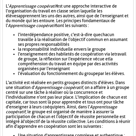
L'
Apprentissage coopératif
est une approche interactive de
l'organisation du travail en classe selon laquelle les
élèves apprennent les uns des autres, ainsi que de l'enseignant et
du monde qui les entoure. Les principes fondamentaux de
l'
Apprentissage coopératif
sont les suivants :
l'interdépendance positive, c'est-à-dire que chacun
travaille à la réalisation de l'objectif commun en assumant
ses propres responsabilités
la responsabilité individuelle envers le groupe
l'enseignement des habiletés de coopération via le travail
de groupe, la réflexion sur l'expérience vécue et la
compréhension du travail en équipe par des activités
organisées par l'enseignant
l'évaluation du fonctionnement du groupe par les élèves.
L'activité est réalisée en petits groupes distincts d'élèves. Dans
une situation d'
Apprentissage coopératif
, on a affaire à un groupe
centré sur une tâche à réaliser où la concurrence et
l'individualisme n'ont pas leur place. L'implication de chacun est
capitale, car tous sont là pour apprendre et tous ont pour tâche
d'enseigner à leurs coéquipiers. Ainsi, dans l'
Apprentissage
coopératif
, le groupe est organisé de manière à assurer la
participation de chacun et l'objectif de réussite personnelle est
intégré à l'objectif de la réussite collective. Les conditions à réunir
afin d'apprendre en coopération sont les suivantes :
Une situation d'apprentissage complexe et authentique :