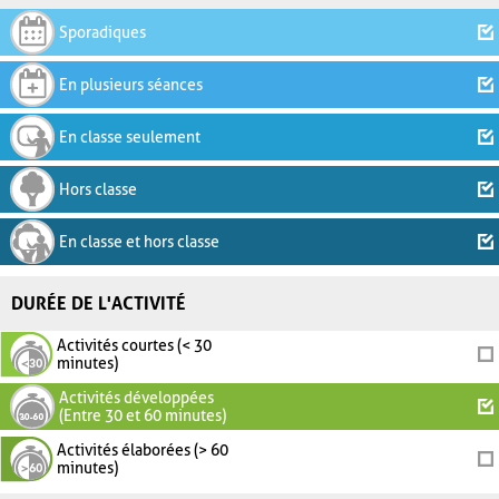
Sporadiques
En plusieurs séances
En classe seulement
Hors classe
En classe et hors classe
DURÉE DE L'ACTIVITÉ
Activités courtes (< 30
minutes)
Activités développées
(Entre 30 et 60 minutes)
Activités élaborées (> 60
minutes)