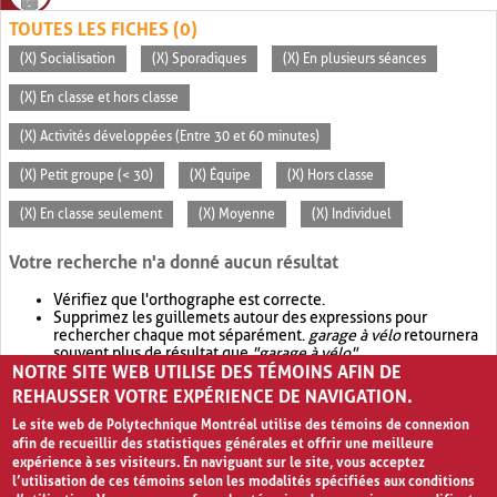
TOUTES LES FICHES (0)
(X) Socialisation
(X) Sporadiques
(X) En plusieurs séances
(X) En classe et hors classe
(X) Activités développées (Entre 30 et 60 minutes)
(X) Petit groupe (< 30)
(X) Équipe
(X) Hors classe
(X) En classe seulement
(X) Moyenne
(X) Individuel
Votre recherche n'a donné aucun résultat
Vérifiez que l'orthographe est correcte.
Supprimez les guillemets autour des expressions pour
rechercher chaque mot séparément.
garage à vélo
retournera
souvent plus de résultat que
"garage à vélo"
.
NOTRE SITE WEB UTILISE DES TÉMOINS AFIN DE
Envisagez d'élargir votre recherche avec
OR
.
garage OR vélo
retournera souvent plus de résultat que
garage à vélo
.
REHAUSSER VOTRE EXPÉRIENCE DE NAVIGATION.
Le site web de Polytechnique Montréal utilise des témoins de connexion
afin de recueillir des statistiques générales et offrir une meilleure
expérience à ses visiteurs. En naviguant sur le site, vous acceptez
l’utilisation de ces témoins selon les modalités spécifiées aux conditions