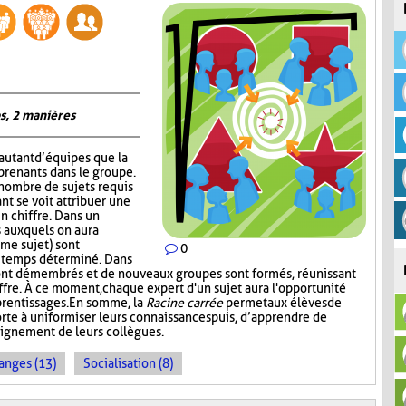
s, 2 manières
autant d’équipes que la
prenants dans le groupe.
 nombre de sujets requis
nt se voit attribuer une
un chiffre. Dans un
 auxquels on aura
me sujet) sont
0
n temps déterminé. Dans
ont démembrés et de nouveaux groupes sont formés, réunissant
ffre. À ce moment, chaque expert d'un sujet aura l'opportunité
prentissages. En somme, la
Racine carrée
permet aux élèves de
rte à uniformiser leurs connaissances puis, d’apprendre de
seignement de leurs collègues.
anges (13)
Socialisation (8)