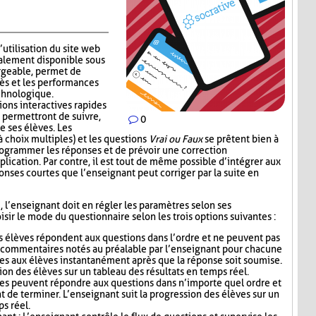
’utilisation du site web
alement disponible sous
rgeable, permet de
ès et les performances
echnologique.
ions interactives rapides
 permettront de suivre,
0
e ses élèves. Les
 choix multiples) et les questions
Vrai ou Faux
se prêtent bien à
 programmer les réponses et de prévoir une correction
lication. Par contre, il est tout de même possible d’intégrer aux
nses courtes que l’enseignant peut corriger par la suite en
i, l’enseignant doit en régler les paramètres selon ses
sir le mode du questionnaire selon les trois options suivantes :
s élèves répondent aux questions dans l’ordre et ne peuvent pas
s commentaires notés au préalable par l’enseignant pour chacune
es aux élèves instantanément après que la réponse soit soumise.
ion des élèves sur un tableau des résultats en temps réel.
ves peuvent répondre aux questions dans n’importe quel ordre et
t de terminer. L’enseignant suit la progression des élèves sur un
ps réel.