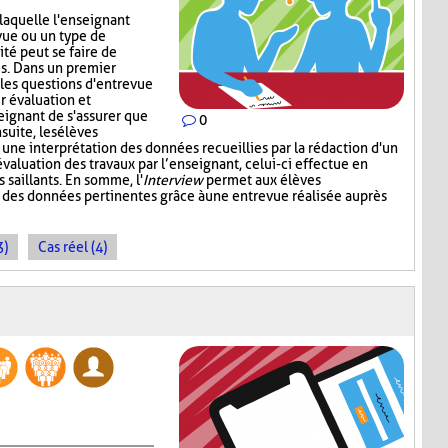
 laquelle l'enseignant
vue ou un type de
ité peut se faire de
s. Dans un premier
 les questions d'entrevue
r évaluation et
eignant de s'assurer que
0
suite, les élèves
 une interprétation des données recueillies par la rédaction d'un
valuation des travaux par l’enseignant, celui-ci effectue en
s saillants. En somme, l'
Interview
permet aux élèves
t des données pertinentes grâce à une entrevue réalisée auprès
3)
Cas réel (4)