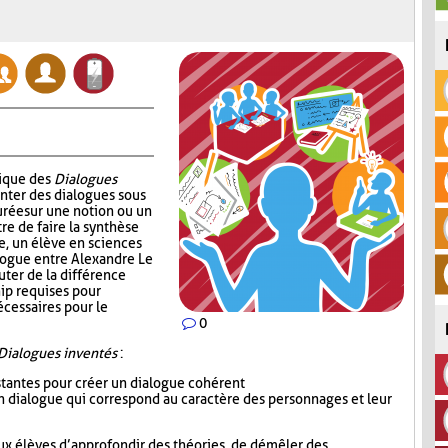
nique des
Dialogues
enter des dialogues sous
urée sur une notion ou un
re de faire la synthèse
e, un élève en sciences
alogue entre Alexandre Le
uter de la différence
ip requises pour
écessaires pour le
0
Dialogues inventés
:
istantes pour créer un dialogue cohérent
 un dialogue qui correspond au caractère des personnages et leur
ux élèves d’approfondir des théories, de démêler des