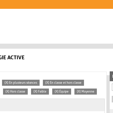
IE ACTIVE
(X) En plusieurs séances
(X) En classe et hors classe
(X) Hors classe
(X) Faible
(X) Équipe
(X) Moyenne