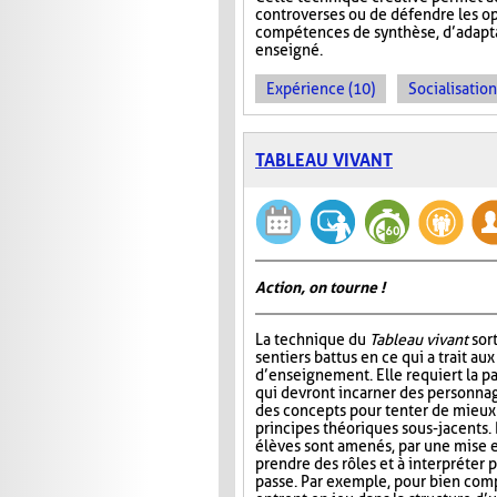
controverses ou de défendre les op
compétences de synthèse, d’adaptat
enseigné.
Expérience (10)
Socialisation
TABLEAU VIVANT
Action, on tourne !
La technique du
Tableau vivant
sor
sentiers battus en ce qui a trait a
d’enseignement. Elle requiert la pa
qui devront incarner des personn
des concepts pour tenter de mieu
principes théoriques sous-jacents. D
élèves sont amenés, par une mise e
prendre des rôles et à interpréter
passe. Par exemple, pour bien comp