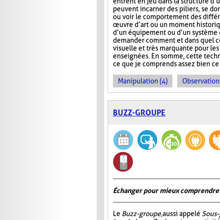
entrent en jeu dans la structure d’u
peuvent incarner des piliers, se do
ou voir le comportement des différ
œuvre d’art ou un moment historiqu
d’un équipement ou d’un système q
demander comment et dans quel cont
visuelle et très marquante pour le
enseignées. En somme, cette techni
ce que je comprends assez bien ce c
Manipulation (4)
Observations
BUZZ-GROUPE
Échanger pour mieux comprendre
Le
Buzz-groupe,
aussi appelé
Sous-