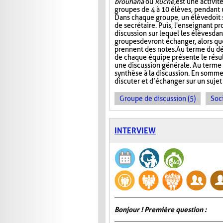
brouhaha
ou
Ruche,
est une activit
groupes de 4 à 10 élèves, pendant 
Dans chaque groupe, un élève doit s
de secrétaire. Puis, l'enseignant p
discussion sur lequel les élèves da
groupes devront échanger, alors que
prennent des notes. Au terme du dé
de chaque équipe présente le résult
une discussion générale. Au terme de
synthèse à la discussion. En somme
discuter et d’échanger sur un sujet
Groupe de discussion (5)
Soci
INTERVIEW
Bonjour ! Première question :