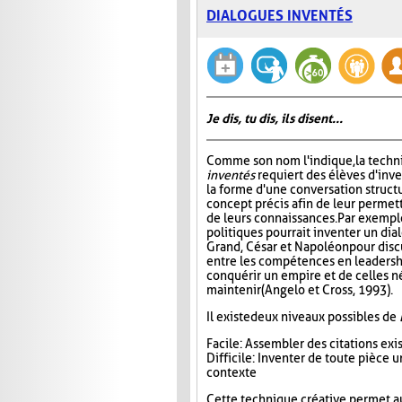
DIALOGUES INVENTÉS
Je dis, tu dis, ils disent...
Comme son nom l'indique, la tech
inventés
requiert des élèves d'inv
la forme d'une conversation struct
concept précis afin de leur permett
de leurs connaissances. Par exempl
politiques pourrait inventer un di
Grand, César et Napoléon pour disc
entre les compétences en leadersh
conquérir un empire et de celles n
maintenir (Angelo et Cross, 1993).
Il existe deux niveaux possibles de
Facile : Assembler des citations ex
Difficile : Inventer de toute pièce
contexte
Cette technique créative permet a