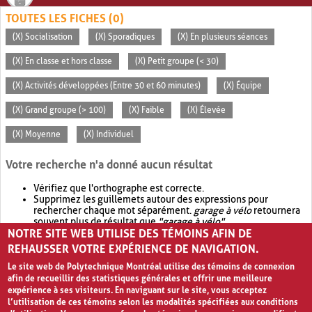
TOUTES LES FICHES (0)
(X) Socialisation
(X) Sporadiques
(X) En plusieurs séances
(X) En classe et hors classe
(X) Petit groupe (< 30)
(X) Activités développées (Entre 30 et 60 minutes)
(X) Équipe
(X) Grand groupe (> 100)
(X) Faible
(X) Élevée
(X) Moyenne
(X) Individuel
Votre recherche n'a donné aucun résultat
Vérifiez que l'orthographe est correcte.
Supprimez les guillemets autour des expressions pour
rechercher chaque mot séparément.
garage à vélo
retournera
souvent plus de résultat que
"garage à vélo"
.
NOTRE SITE WEB UTILISE DES TÉMOINS AFIN DE
Envisagez d'élargir votre recherche avec
OR
.
garage OR vélo
retournera souvent plus de résultat que
garage à vélo
.
REHAUSSER VOTRE EXPÉRIENCE DE NAVIGATION.
Le site web de Polytechnique Montréal utilise des témoins de connexion
afin de recueillir des statistiques générales et offrir une meilleure
expérience à ses visiteurs. En naviguant sur le site, vous acceptez
l’utilisation de ces témoins selon les modalités spécifiées aux conditions