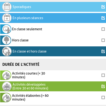
Sporadiques
En plusieurs séances
En classe seulement
Hors classe
En classe et hors classe
DURÉE DE L'ACTIVITÉ
Activités courtes (< 30
minutes)
Activités développées
(Entre 30 et 60 minutes)
Activités élaborées (> 60
minutes)