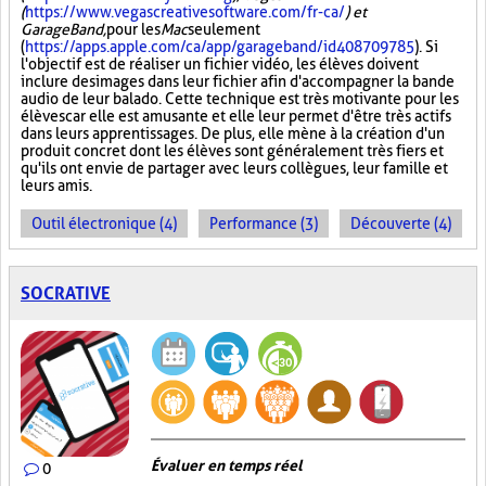
(
https://www.vegascreativesoftware.com/fr-ca/
) et
GarageBand,
pour les
Mac
seulement
(
https://apps.apple.com/ca/app/garageband/id408709785
). Si
l'objectif est de réaliser un fichier vidéo, les élèves doivent
inclure des images dans leur fichier afin d'accompagner la bande
audio de leur balado. Cette technique est très motivante pour les
élèves car elle est amusante et elle leur permet d'être très actifs
dans leurs apprentissages. De plus, elle mène à la création d'un
produit concret dont les élèves sont généralement très fiers et
qu'ils ont envie de partager avec leurs collègues, leur famille et
leurs amis.
Outil électronique (4)
Performance (3)
Découverte (4)
SOCRATIVE
Évaluer en temps réel
0