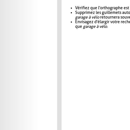
Vérifiez que l'orthographe est
Supprimez les guillemets aut
garage à vélo
retournera souve
Envisagez d'élargir votre rec
que
garage à vélo
.