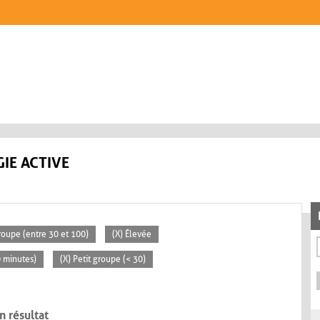
IE ACTIVE
oupe (entre 30 et 100)
(X) Élevée
0 minutes)
(X) Petit groupe (< 30)
n résultat