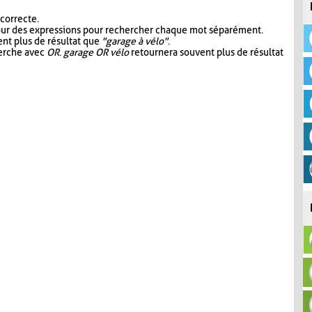
 correcte.
our des expressions pour rechercher chaque mot séparément.
nt plus de résultat que
"garage à vélo"
.
herche avec
OR
.
garage OR vélo
retournera souvent plus de résultat