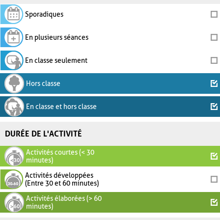
Sporadiques
En plusieurs séances
En classe seulement
Hors classe
En classe et hors classe
DURÉE DE L'ACTIVITÉ
Activités courtes (< 30
minutes)
Activités développées
(Entre 30 et 60 minutes)
Activités élaborées (> 60
minutes)