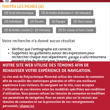
TOUTES LES FICHES (0)
(X) Outil électronique
(X) Activités élaborées (> 60 minutes)
(X) Individuel
(X) Élevée
(X) Équipe
(X) Hors classe
(X) Activités courtes (< 30 minutes)
(X) En classe et hors classe
Votre recherche n'a donné aucun résultat
Vérifiez que l'orthographe est correcte.
Supprimez les guillemets autour des expressions pour
rechercher chaque mot séparément.
garage à vélo
retournera
souvent plus de résultat que
"garage à vélo"
.
NOTRE SITE WEB UTILISE DES TÉMOINS AFIN DE
Envisagez d'élargir votre recherche avec
OR
.
garage OR vélo
retournera souvent plus de résultat que
garage à vélo
.
REHAUSSER VOTRE EXPÉRIENCE DE NAVIGATION.
Le site web de Polytechnique Montréal utilise des témoins de connexion
afin de recueillir des statistiques générales et offrir une meilleure
expérience à ses visiteurs. En naviguant sur le site, vous acceptez
l’utilisation de ces témoins selon les modalités spécifiées aux conditions
d’utilisation. Vous pouvez refuser les témoins de connexion en modifiant
vos paramètres de navigation. Pour en savoir plus sur le recours aux
témoins de connexion et sur la protection de vos renseignements
personnels,
cliquez ici
.
Avis de confidentialité et conditions d’utilisation