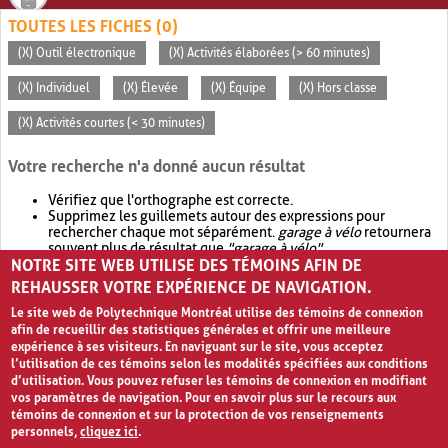
TOUTES LES FICHES (0)
(X) Outil électronique
(X) Activités élaborées (> 60 minutes)
(X) Individuel
(X) Élevée
(X) Équipe
(X) Hors classe
(X) Activités courtes (< 30 minutes)
Votre recherche n'a donné aucun résultat
Vérifiez que l'orthographe est correcte.
Supprimez les guillemets autour des expressions pour
rechercher chaque mot séparément.
garage à vélo
retournera
souvent plus de résultat que
"garage à vélo"
.
NOTRE SITE WEB UTILISE DES TÉMOINS AFIN DE
Envisagez d'élargir votre recherche avec
OR
.
garage OR vélo
retournera souvent plus de résultat que
garage à vélo
.
REHAUSSER VOTRE EXPÉRIENCE DE NAVIGATION.
Le site web de Polytechnique Montréal utilise des témoins de connexion
afin de recueillir des statistiques générales et offrir une meilleure
expérience à ses visiteurs. En naviguant sur le site, vous acceptez
l’utilisation de ces témoins selon les modalités spécifiées aux conditions
d’utilisation. Vous pouvez refuser les témoins de connexion en modifiant
vos paramètres de navigation. Pour en savoir plus sur le recours aux
témoins de connexion et sur la protection de vos renseignements
personnels,
cliquez ici
.
Avis de confidentialité et conditions d’utilisation