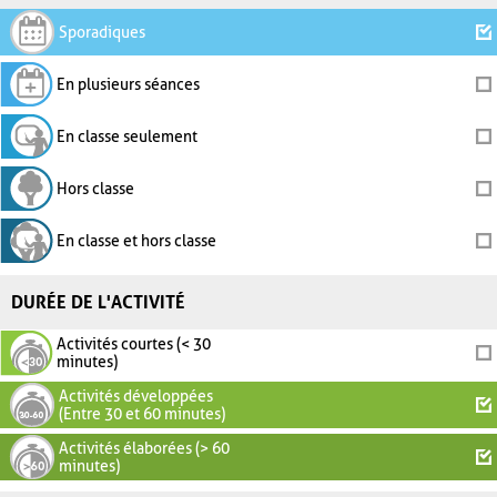
Sporadiques
En plusieurs séances
En classe seulement
Hors classe
En classe et hors classe
DURÉE DE L'ACTIVITÉ
Activités courtes (< 30
minutes)
Activités développées
(Entre 30 et 60 minutes)
Activités élaborées (> 60
minutes)