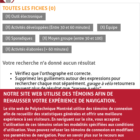
TOUTES LES FICHES (0)
(X) Outil électronique
(X) Activités développées (Entre 30 et 60 minutes)
(X) Équipe
(X) Sporadiques
(X) Moyen groupe (entre 30 et 100)
(X) Activités élaborées (> 60 minutes)
Votre recherche n'a donné aucun résultat
Vérifiez que l'orthographe est correcte.
Supprimez les guillemets autour des expressions pour
rechercher chaque mot séparément.
garage à vélo
retournera
souvent plus de résultat que
"garage à vélo"
.
NOTRE SITE WEB UTILISE DES TÉMOINS AFIN DE
Envisagez d'élargir votre recherche avec
OR
.
garage OR vélo
retournera souvent plus de résultat que
garage à vélo
.
REHAUSSER VOTRE EXPÉRIENCE DE NAVIGATION.
Le site web de Polytechnique Montréal utilise des témoins de connexion
afin de recueillir des statistiques générales et offrir une meilleure
expérience à ses visiteurs. En naviguant sur le site, vous acceptez
l’utilisation de ces témoins selon les modalités spécifiées aux conditions
d’utilisation. Vous pouvez refuser les témoins de connexion en modifiant
vos paramètres de navigation. Pour en savoir plus sur le recours aux