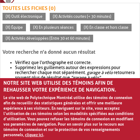
TOUTES LES FICHES (0)
(X) Outil électronique
(X) Activités courtes (< 30 minutes)
(X) Équipe
(X) En plusieurs séances
(X) En classe et hors classe
(X) Activités développées (Entre 30 et 60 minutes)
Votre recherche n'a donné aucun résultat
Vérifiez que l'orthographe est correcte.
Supprimez les guillemets autour des expressions pour
rechercher chaque mot séparément.
garage à vélo
retournera
souvent plus de résultat que
"garage à vélo"
.
NOTRE SITE WEB UTILISE DES TÉMOINS AFIN DE
Envisagez d'élargir votre recherche avec
OR
.
garage OR vélo
retournera souvent plus de résultat que
garage à vélo
.
REHAUSSER VOTRE EXPÉRIENCE DE NAVIGATION.
Le site web de Polytechnique Montréal utilise des témoins de connexion
afin de recueillir des statistiques générales et offrir une meilleure
expérience à ses visiteurs. En naviguant sur le site, vous acceptez
l’utilisation de ces témoins selon les modalités spécifiées aux conditions
d’utilisation. Vous pouvez refuser les témoins de connexion en modifiant
vos paramètres de navigation. Pour en savoir plus sur le recours aux
témoins de connexion et sur la protection de vos renseignements
personnels,
cliquez ici
.
Avis de confidentialité et conditions d’utilisation