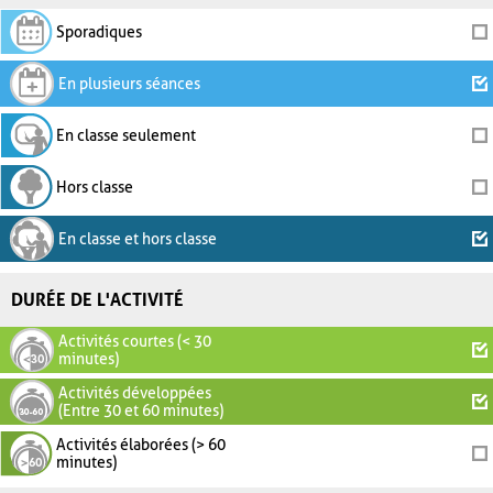
Sporadiques
En plusieurs séances
En classe seulement
Hors classe
En classe et hors classe
DURÉE DE L'ACTIVITÉ
Activités courtes (< 30
minutes)
Activités développées
(Entre 30 et 60 minutes)
Activités élaborées (> 60
minutes)