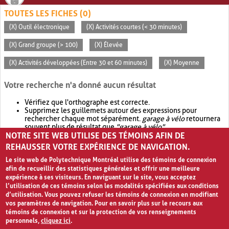
TOUTES LES FICHES (0)
(X) Outil électronique
(X) Activités courtes (< 30 minutes)
(X) Grand groupe (> 100)
(X) Élevée
(X) Activités développées (Entre 30 et 60 minutes)
(X) Moyenne
Votre recherche n'a donné aucun résultat
Vérifiez que l'orthographe est correcte.
Supprimez les guillemets autour des expressions pour
rechercher chaque mot séparément.
garage à vélo
retournera
souvent plus de résultat que
"garage à vélo"
.
NOTRE SITE WEB UTILISE DES TÉMOINS AFIN DE
Envisagez d'élargir votre recherche avec
OR
.
garage OR vélo
retournera souvent plus de résultat que
garage à vélo
.
REHAUSSER VOTRE EXPÉRIENCE DE NAVIGATION.
Le site web de Polytechnique Montréal utilise des témoins de connexion
afin de recueillir des statistiques générales et offrir une meilleure
expérience à ses visiteurs. En naviguant sur le site, vous acceptez
l’utilisation de ces témoins selon les modalités spécifiées aux conditions
d’utilisation. Vous pouvez refuser les témoins de connexion en modifiant
vos paramètres de navigation. Pour en savoir plus sur le recours aux
témoins de connexion et sur la protection de vos renseignements
personnels,
cliquez ici
.
Avis de confidentialité et conditions d’utilisation