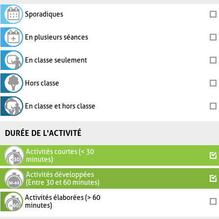
Sporadiques
En plusieurs séances
En classe seulement
Hors classe
En classe et hors classe
DURÉE DE L'ACTIVITÉ
Activités courtes (< 30
minutes)
Activités développées
(Entre 30 et 60 minutes)
Activités élaborées (> 60
minutes)