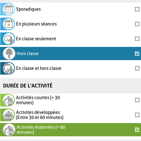
Sporadiques
En plusieurs séances
En classe seulement
Hors classe
En classe et hors classe
DURÉE DE L'ACTIVITÉ
Activités courtes (< 30
minutes)
Activités développées
(Entre 30 et 60 minutes)
Activités élaborées (> 60
minutes)