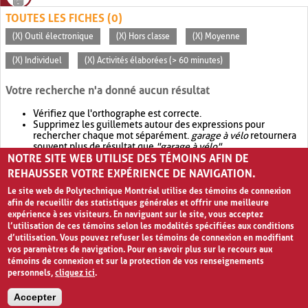
TOUTES LES FICHES (0)
(X) Outil électronique
(X) Hors classe
(X) Moyenne
(X) Individuel
(X) Activités élaborées (> 60 minutes)
Votre recherche n'a donné aucun résultat
Vérifiez que l'orthographe est correcte.
Supprimez les guillemets autour des expressions pour
rechercher chaque mot séparément.
garage à vélo
retournera
souvent plus de résultat que
"garage à vélo"
.
NOTRE SITE WEB UTILISE DES TÉMOINS AFIN DE
Envisagez d'élargir votre recherche avec
OR
.
garage OR vélo
retournera souvent plus de résultat que
garage à vélo
.
REHAUSSER VOTRE EXPÉRIENCE DE NAVIGATION.
Le site web de Polytechnique Montréal utilise des témoins de connexion
afin de recueillir des statistiques générales et offrir une meilleure
expérience à ses visiteurs. En naviguant sur le site, vous acceptez
l’utilisation de ces témoins selon les modalités spécifiées aux conditions
d’utilisation. Vous pouvez refuser les témoins de connexion en modifiant
vos paramètres de navigation. Pour en savoir plus sur le recours aux
témoins de connexion et sur la protection de vos renseignements
personnels,
cliquez ici
.
Avis de confidentialité et conditions d’utilisation
Accepter