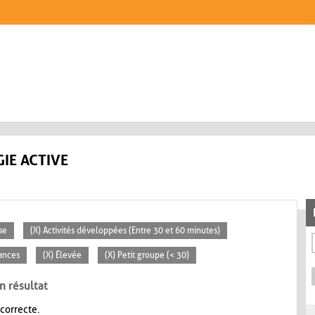
IE ACTIVE
se
(X) Activités développées (Entre 30 et 60 minutes)
éances
(X) Élevée
(X) Petit groupe (< 30)
n résultat
 correcte.