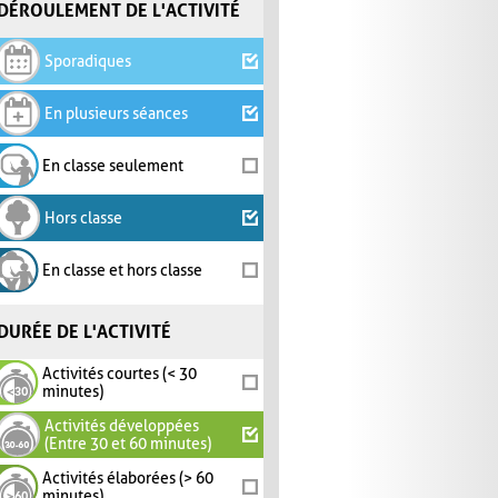
DÉROULEMENT DE L'ACTIVITÉ
Sporadiques
En plusieurs séances
En classe seulement
Hors classe
En classe et hors classe
DURÉE DE L'ACTIVITÉ
Activités courtes (< 30
minutes)
Activités développées
(Entre 30 et 60 minutes)
Activités élaborées (> 60
minutes)