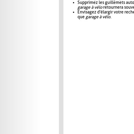
Supprimez les guillemets aut
garage à vélo
retournera souve
Envisagez d'élargir votre rec
que
garage à vélo
.