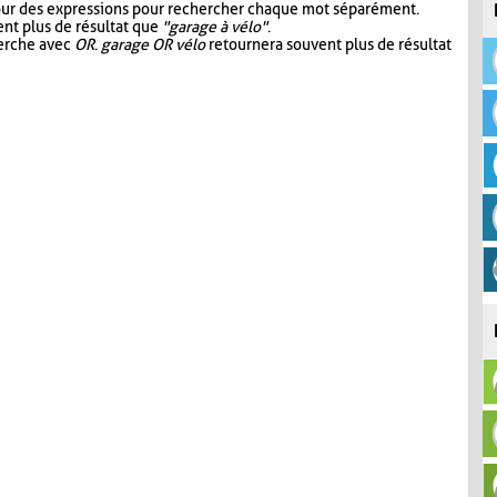
our des expressions pour rechercher chaque mot séparément.
nt plus de résultat que
"garage à vélo"
.
herche avec
OR
.
garage OR vélo
retournera souvent plus de résultat